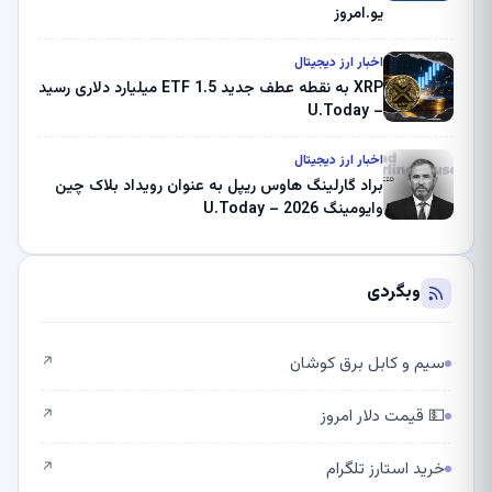
یو.امروز
اخبار ارز دیجیتال
XRP به نقطه عطف جدید ETF 1.5 میلیارد دلاری رسید
– U.Today
اخبار ارز دیجیتال
براد گارلینگ هاوس ریپل به عنوان رویداد بلاک چین
وایومینگ 2026 – U.Today
وبگردی
سیم و کابل برق کوشان
↗
💵 قیمت دلار امروز
↗
خرید استارز تلگرام
↗