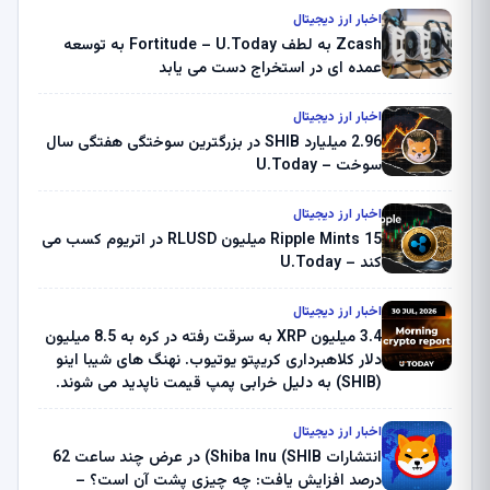
اخبار ارز دیجیتال
Zcash به لطف Fortitude – U.Today به توسعه
عمده ای در استخراج دست می یابد
اخبار ارز دیجیتال
2.96 میلیارد SHIB در بزرگترین سوختگی هفتگی سال
سوخت – U.Today
اخبار ارز دیجیتال
Ripple Mints 15 میلیون RLUSD در اتریوم کسب می
کند – U.Today
اخبار ارز دیجیتال
3.4 میلیون XRP به سرقت رفته در کره به 8.5 میلیون
دلار کلاهبرداری کریپتو یوتیوب. نهنگ های شیبا اینو
(SHIB) به دلیل خرابی پمپ قیمت ناپدید می شوند.
بلک راک 89.83 میلیون دلار U-Turn در بیت کوین را
ثبت کرد – گزارش کریپتو صبح – U.Today
اخبار ارز دیجیتال
انتشارات Shiba Inu (SHIB) در عرض چند ساعت 62
درصد افزایش یافت: چه چیزی پشت آن است؟ –