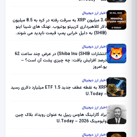
اخبار ارز دیجیتال
3.4 میلیون XRP به سرقت رفته در کره به 8.5 میلیون
دلار کلاهبرداری کریپتو یوتیوب. نهنگ های شیبا اینو
(SHIB) به دلیل خرابی پمپ قیمت ناپدید می شوند.
بلک راک 89.83 میلیون دلار U-Turn در بیت کوین را
ثبت کرد – گزارش کریپتو صبح – U.Today
اخبار ارز دیجیتال
انتشارات Shiba Inu (SHIB) در عرض چند ساعت 62
درصد افزایش یافت: چه چیزی پشت آن است؟ –
یو.امروز
اخبار ارز دیجیتال
XRP به نقطه عطف جدید ETF 1.5 میلیارد دلاری رسید
– U.Today
اخبار ارز دیجیتال
براد گارلینگ هاوس ریپل به عنوان رویداد بلاک چین
وایومینگ 2026 – U.Today
اخبار ارز دیجیتال