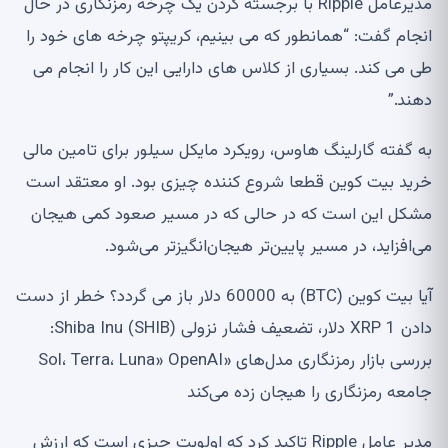
مدیرعامل Ripple با برجسته کردن یک چرخه رمزنگاری در حال
انجام گفت: “همانطور که می بینیم، کریپتو چرخه های خود را
طی می کند. بسیاری از کلاس های دارایی این کار را انجام می
دهند.”
به گفته گارلینگ هاوس، رویکرد مایکل سیلور برای تامین مالی
خرید بیت کوین قطعا شروع کننده چیزی بود. او معتقد است
مشکل این است که در حالی که در مسیر صعود کمی هیجان
می‌افزاید، در مسیر پایین‌تر هیجان‌انگیزتر می‌شود.
آیا بیت کوین (BTC) به 60000 دلار باز می گردد؟ خطر از دست
دادن XRP 1 دلار، تضعیف فشار نزولی Shiba Inu (SHIB):
بررسی بازار رمزنگاری مدل‌های «Sol، Terra، Luna» OpenAI
جامعه رمزنگاری را هیجان زده می‌کند
مدیر عامل Ripple تاکید کرد که اولویت چیزی است که ارزش