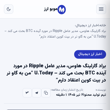
به
مح
موبو ارز
اص
خانه
اخبار ارز دیجیتال
›
›
براد گارلینگ هاوس، مدیر عامل Ripple در مورد آینده BTC بحث می کند –
U.Today “من به گاو نر در بیت کوین اعتقاد دارم”
اخبار ارز دیجیتال
براد گارلینگ هاوس، مدیر عامل Ripple در مورد
آینده BTC بحث می کند – U.Today “من به گاو نر
در بیت کوین اعتقاد دارم”
نویسنده:
تاریخ انتشار:
زمان مطالعه:
تیم تولید محتوا
۶ تیر ۱۴۰۵
۱ دقیقه