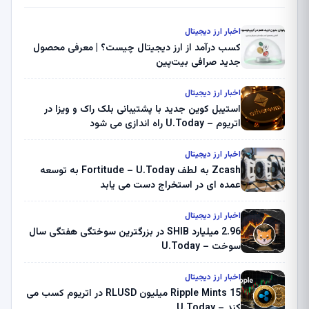
اخبار ارز دیجیتال
کسب درآمد از ارز دیجیتال چیست؟ | معرفی محصول
جدید صرافی بیت‌پین
اخبار ارز دیجیتال
استیبل کوین جدید با پشتیبانی بلک راک و ویزا در
اتریوم – U.Today راه اندازی می شود
اخبار ارز دیجیتال
Zcash به لطف Fortitude – U.Today به توسعه
عمده ای در استخراج دست می یابد
اخبار ارز دیجیتال
2.96 میلیارد SHIB در بزرگترین سوختگی هفتگی سال
سوخت – U.Today
اخبار ارز دیجیتال
Ripple Mints 15 میلیون RLUSD در اتریوم کسب می
کند – U.Today