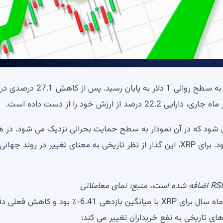
XRP نیمه اول سال را در یک فاجعه پایان داد و ژوئن نزدیک به سطح روانی 1 دلار به پایان ر
در محدوده 1.03-1.04 دلار انجام می شود که در آن نمودار به سطح حمایت بحرانی نزدیک می شود. د
زمان، سه ماهه سوم به طور رسمی از 1 ژوئیه شروع می شود. برای XRP، این گذار از نظر تاریخی به معنای تغییر در روند جهانی
نمای معاملاتی
بر اساس داده‌های CryptoRank، ژوئن از نظر آماری بدترین ماه سال برای XRP با میانگین بازدهی 6.41-٪ ب
ای تاریخی به نفع خریداران تغییر می کند: