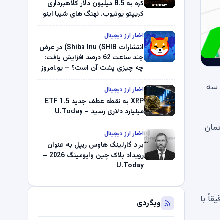
کره به 8.5 میلیون دلار کلاهبرداری
کریپتو یوتیوب. نهنگ های شیبا اینو
(SHIB) به دلیل خرابی پمپ قیمت
ناپدید می شوند. بلک راک 89.83
اخبار ارز دیجیتال
میلیون دلار U-Turn در بیت کوین را
انتشارات Shiba Inu (SHIB) در عرض
ثبت کرد – گزارش کریپتو صبح –
چند ساعت 62 درصد افزایش یافت:
U.Today
چه چیزی پشت آن است؟ – یو.امروز
سید. پس از کاهش 27.1 درصدی در سه
اخبار ارز دیجیتال
XRP به نقطه عطف جدید ETF 1.5
میلیارد دلاری رسید – U.Today
ر همان
اخبار ارز دیجیتال
براد گارلینگ هاوس ریپل به عنوان
رویداد بلاک چین وایومینگ 2026 –
U.Today
ود و کاهش فعلی دقیقاً با
وبگردی