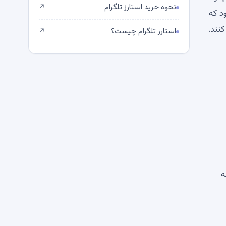
نحوه خرید استارز تلگرام
↗
د بود که
استارز تلگرام چیست؟
↗
ه