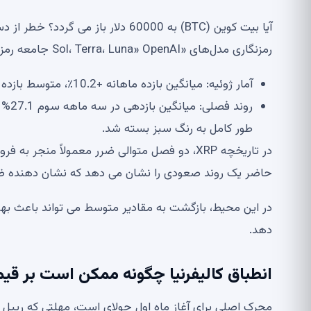
رمزنگاری مدل‌های «Sol، Terra، Luna» OpenAI جامعه رمزنگاری را هیجان زده می‌کند
آمار ژوئیه: میانگین بازده ماهانه +10.2٪، متوسط ​​بازده +10.8٪. بسته شدن مثبت جولای در سال های 2023 و 2025 ثبت شد.
روند
طور کامل به رنگ سبز بسته شد.
حاضر یک روند صعودی را نشان می دهد که نشان دهنده 
دهد.
انطباق کالیفرنیا چگونه ممکن است بر قیمت XRP تأثیر بگذ
محرک اصلی برای آغاز ماه اول جولای است، مهلتی که ریپل بای