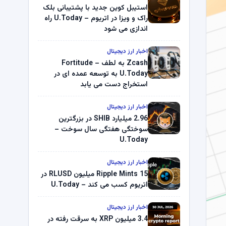
استیبل کوین جدید با پشتیبانی بلک
راک و ویزا در اتریوم – U.Today راه
اندازی می شود
اخبار ارز دیجیتال
Zcash به لطف Fortitude –
U.Today به توسعه عمده ای در
استخراج دست می یابد
اخبار ارز دیجیتال
2.96 میلیارد SHIB در بزرگترین
سوختگی هفتگی سال سوخت –
U.Today
اخبار ارز دیجیتال
Ripple Mints 15 میلیون RLUSD در
اتریوم کسب می کند – U.Today
اخبار ارز دیجیتال
3.4 میلیون XRP به سرقت رفته در