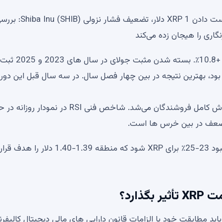
آیا بیت کوین (BTC) به 60000 دلار باز می گردد؟ خطر از دست دادن
 فصلی: میانگین بازدهی در سه ماهه سوم 27.1% بود، بهترین نتیجه در بین چهار فصل سال. در سه سال قبل این دو
در تاریخچه XRP، دو فصل متوالی ضرر معمولاً منجر به فروش کامل فروشندگان می‌شد. شاخص فنی RSI در نمودار ر
ضعف در بین خرس ها است.
در این محیط، بازگشت به مقادیر متوسط ​​می تواند باعث بهبود 23-25٪ برای XRP شود که منطقه 1.39-40
ارد؟
د مطابقت خود با الزامات قانون دارایی های مالی دیجیتال کالیفرنیا