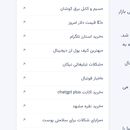
سیم و کابل برق کوشان
↗
 XRP 1 دلار، تضعیف فشار نزولی Shiba Inu (SHIB): بررسی بازار
💵 قیمت دلار امروز
↗
خرید استارز تلگرام
↗
ره به
بهترین کیف پول ارز دیجیتال
↗
وزانه در حال
شکلات تبلیغاتی نیکان
↗
اخبار فوتبال
↗
1. دلار را هدف قرار می
خرید اکانت chatgpt plus
↗
خرید نقره مشهد
↗
مزایای شکلات برای سلامتی پوست
↗
 را