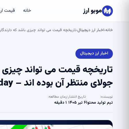
موبو ارز
خانه
قیمت ارز
خانه
اخبار ارز دیجیتال
تاریخچه قیمت می تواند چیزی باشد که دارندگان XRP Lifeline در جولای منتظر آن بوده اند – oday
›
›
اخبار ارز دیجیتال
جولای منتظر آن بوده اند – U.Today
نویسنده:
تاریخ انتشار:
زمان مطالعه:
تیم تولید محتوا
۶ تیر ۱۴۰۵
۱ دقیقه