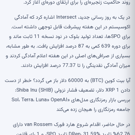
روند حاکمیت زنجیره‌ای را برای ارتقای دوره‌ای آغاز کرد.
در یک به روز رسانی جدید، Intersect اشاره کرد که آمادگی
اکوسیستم در این هفته پیشرفت قابل توجهی داشته است.
برای SPOها، تعداد تولید بلوک در نود نسخه 11 ثابت ماند و
برای دوره 639 کمی به 87 درصد افزایش یافت. به طور مشابه،
بسیاری از صرافی‌های اصلی در این هفته اعلام آمادگی کردند و
میزان آمادگی نقدینگی را تا 77.37 درصد افزایش دادند.
آیا بیت کوین (BTC) به 60000 دلار باز می گردد؟ خطر از دست
دادن XRP 1 دلار، تضعیف فشار نزولی Shiba Inu (SHIB):
بررسی بازار رمزنگاری مدل‌های «Sol، Terra، Luna» OpenAI
جامعه رمزنگاری را هیجان زده می‌کند
در حال حاضر، اقدام شروع هارد فورک van Rossem دارای
62.76% تایید DRep، 31.59% تایید SPO، و 1 رای قانون