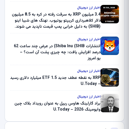
اخبار ارز دیجیتال
3.4 میلیون XRP به سرقت رفته در کره به 8.5 میلیون
دلار کلاهبرداری کریپتو یوتیوب. نهنگ های شیبا اینو
(SHIB) به دلیل خرابی پمپ قیمت ناپدید می شوند.
بلک راک 89.83 میلیون دلار U-Turn در بیت کوین را
ثبت کرد – گزارش کریپتو صبح – U.Today
اخبار ارز دیجیتال
انتشارات Shiba Inu (SHIB) در عرض چند ساعت 62
درصد افزایش یافت: چه چیزی پشت آن است؟ –
یو.امروز
اخبار ارز دیجیتال
XRP به نقطه عطف جدید ETF 1.5 میلیارد دلاری رسید
– U.Today
اخبار ارز دیجیتال
براد گارلینگ هاوس ریپل به عنوان رویداد بلاک چین
وایومینگ 2026 – U.Today