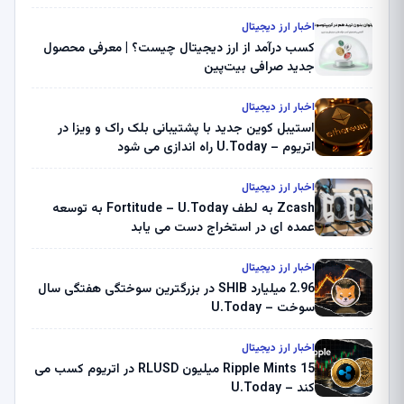
اخبار ارز دیجیتال
کسب درآمد از ارز دیجیتال چیست؟ | معرفی محصول
جدید صرافی بیت‌پین
اخبار ارز دیجیتال
استیبل کوین جدید با پشتیبانی بلک راک و ویزا در
اتریوم – U.Today راه اندازی می شود
اخبار ارز دیجیتال
Zcash به لطف Fortitude – U.Today به توسعه
عمده ای در استخراج دست می یابد
اخبار ارز دیجیتال
2.96 میلیارد SHIB در بزرگترین سوختگی هفتگی سال
سوخت – U.Today
اخبار ارز دیجیتال
Ripple Mints 15 میلیون RLUSD در اتریوم کسب می
کند – U.Today