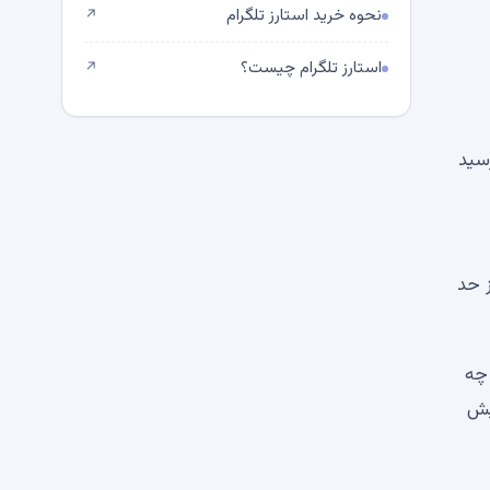
نحوه خرید استارز تلگرام
↗
استارز تلگرام چیست؟
↗
20 با 3.4 درصد سالانه رسید
روش بیش از حد
ه اخیرا چه
یش