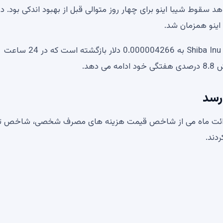
قوط شیبا اینو برای چهار روز متوالی قبل از بهبود اندکی بود. در
اینو همزمان شد.
طبق داده‌های CoinMarketCap، در زمان نگارش این مقاله، Shiba Inu به 0.000004266 دلار بازگشته است که در 24 ساعت
رسد
ان قرائت ماه می از شاخص قیمت هزینه های مصرف شخصی، شاخص ت
ردند.