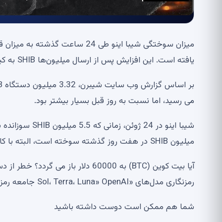
یافته است. این افزایش پس از ارسال میلیون‌ها SHIB به کیف‌پول‌های مرده رخ داد و بر این اساس میزان سوزش افزایش یافت.
می رسید، اما نسبت به روز قبل بسیار بیشتر بود.
میلیون SHIB در هفت روز گذشته سوخته است، البته با کاهش 36.39 درصدی هفته به هفته.
رمزنگاری مدل‌های «Sol، Terra، Luna» OpenAI جامعه رمزنگاری را هیجان زده می‌کند
شما هم ممکن است دوست داشته باشید