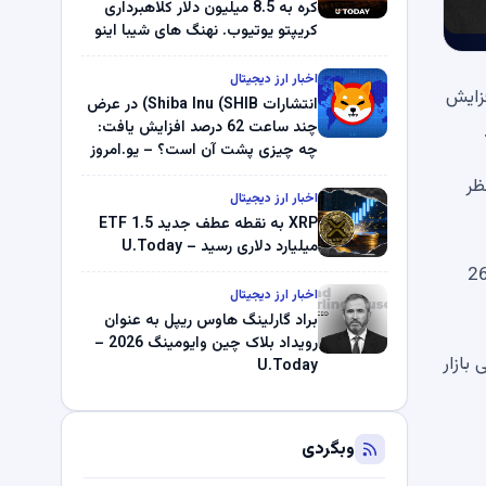
کره به 8.5 میلیون دلار کلاهبرداری
کریپتو یوتیوب. نهنگ های شیبا اینو
(SHIB) به دلیل خرابی پمپ قیمت
ناپدید می شوند. بلک راک 89.83
اخبار ارز دیجیتال
ه است و در این بازه زمانی 434.63 درصد افزایش
میلیون دلار U-Turn در بیت کوین را
انتشارات Shiba Inu (SHIB) در عرض
ثبت کرد – گزارش کریپتو صبح –
چند ساعت 62 درصد افزایش یافت:
U.Today
چه چیزی پشت آن است؟ – یو.امروز
ه نظر
اخبار ارز دیجیتال
XRP به نقطه عطف جدید ETF 1.5
میلیارد دلاری رسید – U.Today
سوزان هفته خود را مشاهده کرد. در مجموع 26.52
اخبار ارز دیجیتال
براد گارلینگ هاوس ریپل به عنوان
رویداد بلاک چین وایومینگ 2026 –
 XRP 1 دلار، تضعیف فشار نزولی Shiba Inu (SHIB): بررسی بازار
U.Today
وبگردی