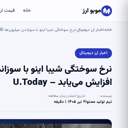
موبو ارز
خانه
قیمت ارز
خانه
اخبار ارز دیجیتال
نرخ سوختگی شیبا اینو با سوزاندن میلیون‌ها SHIB تا 434 درصد افزایش می‌یابد – U.Today
›
›
اخبار ارز دیجیتال
افزایش می‌یابد – U.Today
نویسنده:
تاریخ انتشار:
زمان مطالعه:
تیم تولید محتوا
۶ تیر ۱۴۰۵
۱ دقیقه