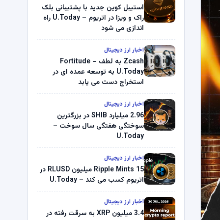
استیبل کوین جدید با پشتیبانی بلک
راک و ویزا در اتریوم – U.Today راه
اندازی می شود
اخبار ارز دیجیتال
Zcash به لطف Fortitude –
U.Today به توسعه عمده ای در
استخراج دست می یابد
اخبار ارز دیجیتال
2.96 میلیارد SHIB در بزرگترین
سوختگی هفتگی سال سوخت –
U.Today
اخبار ارز دیجیتال
Ripple Mints 15 میلیون RLUSD در
اتریوم کسب می کند – U.Today
اخبار ارز دیجیتال
3.4 میلیون XRP به سرقت رفته در