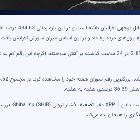
میزان سوختگی شیبا اینو طی 24 ساعت گذشته به میزان قابل توجهی افزایش یافت
بر اساس گزارش وب سایت شیبرن، 3.32 میلیون دستگاه SHIB در 24 ساعت گذشته در آتش سوختند. اگرچه این رقم کم ب
شیبا اینو در 24 ژوئن، زمانی که 5.5 میلیون SHIB سوزانده شد، بزرگترین رقم 
آیا بیت کوین (BTC) به 60000 دلار باز می گردد؟ خطر از دست دادن