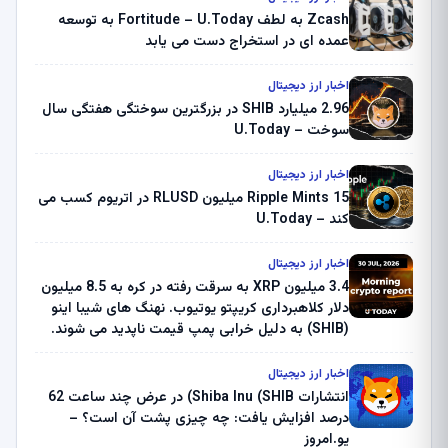
Zcash به لطف Fortitude – U.Today به توسعه
عمده ای در استخراج دست می یابد
اخبار ارز دیجیتال
2.96 میلیارد SHIB در بزرگترین سوختگی هفتگی سال
سوخت – U.Today
اخبار ارز دیجیتال
Ripple Mints 15 میلیون RLUSD در اتریوم کسب می
کند – U.Today
اخبار ارز دیجیتال
3.4 میلیون XRP به سرقت رفته در کره به 8.5 میلیون
دلار کلاهبرداری کریپتو یوتیوب. نهنگ های شیبا اینو
(SHIB) به دلیل خرابی پمپ قیمت ناپدید می شوند.
بلک راک 89.83 میلیون دلار U-Turn در بیت کوین را
ثبت کرد – گزارش کریپتو صبح – U.Today
اخبار ارز دیجیتال
انتشارات Shiba Inu (SHIB) در عرض چند ساعت 62
درصد افزایش یافت: چه چیزی پشت آن است؟ –
یو.امروز