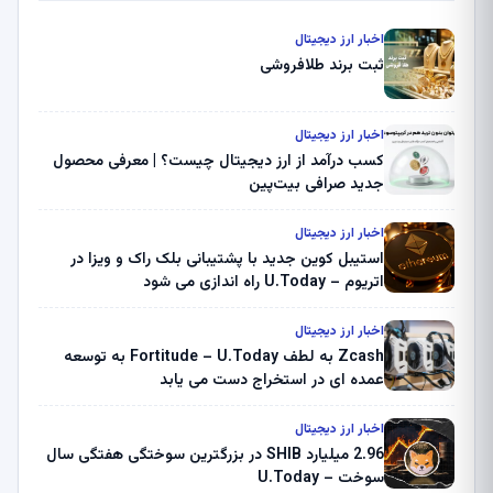
اخبار ارز دیجیتال
ثبت برند طلافروشی
اخبار ارز دیجیتال
کسب درآمد از ارز دیجیتال چیست؟ | معرفی محصول
جدید صرافی بیت‌پین
اخبار ارز دیجیتال
استیبل کوین جدید با پشتیبانی بلک راک و ویزا در
اتریوم – U.Today راه اندازی می شود
اخبار ارز دیجیتال
Zcash به لطف Fortitude – U.Today به توسعه
عمده ای در استخراج دست می یابد
اخبار ارز دیجیتال
2.96 میلیارد SHIB در بزرگترین سوختگی هفتگی سال
سوخت – U.Today