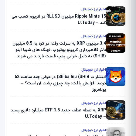
اخبار ارز دیجیتال
Ripple Mints 15 میلیون RLUSD در اتریوم کسب می
کند – U.Today
اخبار ارز دیجیتال
3.4 میلیون XRP به سرقت رفته در کره به 8.5 میلیون
دلار کلاهبرداری کریپتو یوتیوب. نهنگ های شیبا اینو
(SHIB) به دلیل خرابی پمپ قیمت ناپدید می شوند.
بلک راک 89.83 میلیون دلار U-Turn در بیت کوین را
ثبت کرد – گزارش کریپتو صبح – U.Today
اخبار ارز دیجیتال
انتشارات Shiba Inu (SHIB) در عرض چند ساعت 62
درصد افزایش یافت: چه چیزی پشت آن است؟ –
یو.امروز
اخبار ارز دیجیتال
XRP به نقطه عطف جدید ETF 1.5 میلیارد دلاری رسید
– U.Today
اخبار ارز دیجیتال