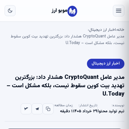
به
مح
موبو ارز
اص
خانه
اخبار ارز دیجیتال
›
›
مدیر عامل CryptoQuant هشدار داد: بزرگترین تهدید بیت کوین سقوط
نیست، بلکه مشکل است – U.Today
اخبار ارز دیجیتال
مدیر عامل CryptoQuant هشدار داد: بزرگترین
تهدید بیت کوین سقوط نیست، بلکه مشکل است –
U.Today
نویسنده:
تاریخ انتشار:
زمان مطالعه:
تیم تولید محتوا
۲۹ خرداد ۱۴۰۵
۱ دقیقه