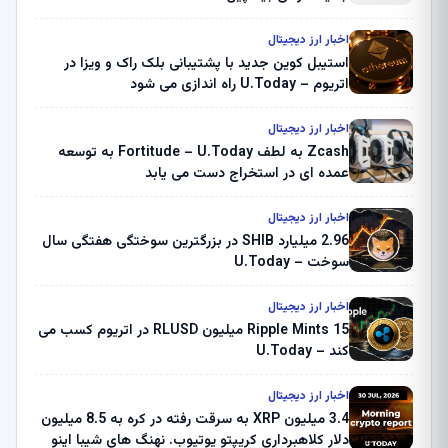
اخبار ارز دیجیتال
استیبل کوین جدید با پشتیبانی بلک راک و ویزا در
اتریوم – U.Today راه اندازی می شود
اخبار ارز دیجیتال
Zcash به لطف Fortitude – U.Today به توسعه
عمده ای در استخراج دست می یابد
اخبار ارز دیجیتال
2.96 میلیارد SHIB در بزرگترین سوختگی هفتگی سال
سوخت – U.Today
اخبار ارز دیجیتال
Ripple Mints 15 میلیون RLUSD در اتریوم کسب می
کند – U.Today
اخبار ارز دیجیتال
3.4 میلیون XRP به سرقت رفته در کره به 8.5 میلیون
دلار کلاهبرداری کریپتو یوتیوب. نهنگ های شیبا اینو