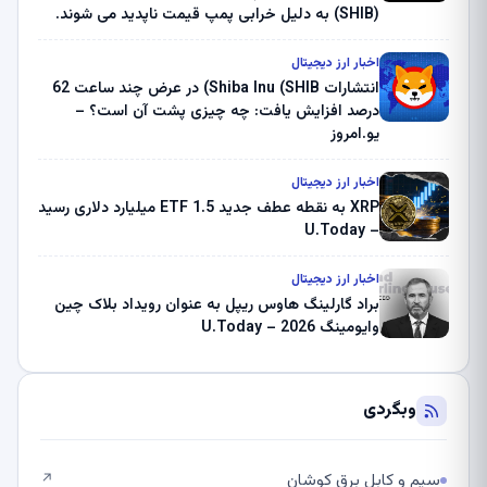
(SHIB) به دلیل خرابی پمپ قیمت ناپدید می شوند.
بلک راک 89.83 میلیون دلار U-Turn در بیت کوین را
ثبت کرد – گزارش کریپتو صبح – U.Today
اخبار ارز دیجیتال
انتشارات Shiba Inu (SHIB) در عرض چند ساعت 62
درصد افزایش یافت: چه چیزی پشت آن است؟ –
یو.امروز
اخبار ارز دیجیتال
XRP به نقطه عطف جدید ETF 1.5 میلیارد دلاری رسید
– U.Today
اخبار ارز دیجیتال
براد گارلینگ هاوس ریپل به عنوان رویداد بلاک چین
وایومینگ 2026 – U.Today
وبگردی
سیم و کابل برق کوشان
↗