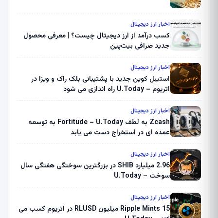
اخبار ارز دیجیتال
کسب درآمد از ارز دیجیتال چیست؟ | معرفی محصول
جدید صرافی بیت‌پین
اخبار ارز دیجیتال
استیبل کوین جدید با پشتیبانی بلک راک و ویزا در
اتریوم – U.Today راه اندازی می شود
اخبار ارز دیجیتال
Zcash به لطف Fortitude – U.Today به توسعه
عمده ای در استخراج دست می یابد
اخبار ارز دیجیتال
2.96 میلیارد SHIB در بزرگترین سوختگی هفتگی سال
سوخت – U.Today
اخبار ارز دیجیتال
Ripple Mints 15 میلیون RLUSD در اتریوم کسب می