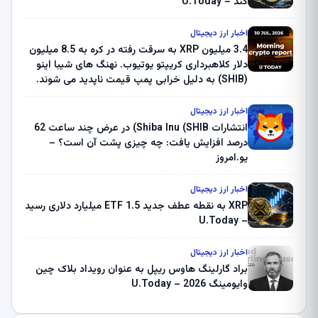
کند – U.Today
اخبار ارز دیجیتال
3.4 میلیون XRP به سرقت رفته در کره به 8.5 میلیون
دلار کلاهبرداری کریپتو یوتیوب. نهنگ های شیبا اینو
(SHIB) به دلیل خرابی پمپ قیمت ناپدید می شوند.
بلک راک 89.83 میلیون دلار U-Turn در بیت کوین را
ثبت کرد – گزارش کریپتو صبح – U.Today
اخبار ارز دیجیتال
انتشارات Shiba Inu (SHIB) در عرض چند ساعت 62
درصد افزایش یافت: چه چیزی پشت آن است؟ –
یو.امروز
اخبار ارز دیجیتال
XRP به نقطه عطف جدید ETF 1.5 میلیارد دلاری رسید
– U.Today
اخبار ارز دیجیتال
براد گارلینگ هاوس ریپل به عنوان رویداد بلاک چین
وایومینگ 2026 – U.Today