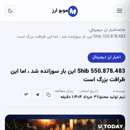
به
مح
موبو ارز
اص
خانه
اخبار ارز دیجیتال
›
›
550.878.483 Shib این بار سوزانده شد ، اما این ظرافت بزرگ است
اخبار ارز دیجیتال
550.878.483 Shib این بار سوزانده شد ، اما این
ظرافت بزرگ است
نویسنده:
تاریخ انتشار:
زمان مطالعه:
تیم تولید محتوا
۳۱ خرداد ۱۴۰۴
۱ دقیقه