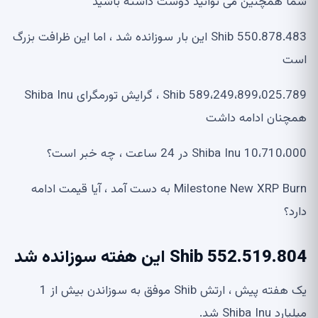
شما همچنین می توانید دوست داشته باشید
550.878.483 Shib این بار سوزانده شد ، اما این ظرافت بزرگ
است
589،249،899،025.789 Shib ، گرایش تورمگرای Shiba Inu
همچنان ادامه داشت
10،710،000 Shiba Inu در 24 ساعت ، چه خبر است؟
Milestone New XRP Burn به دست آمد ، آیا قیمت ادامه
دارد؟
552.519.804 Shib این هفته سوزانده شد
یک هفته پیش ، ارتش Shib موفق به سوزاندن بیش از 1
میلیارد Shiba Inu شد.