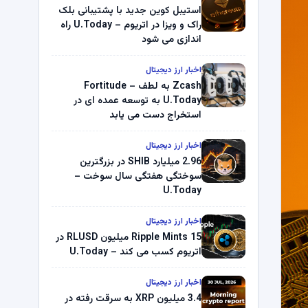
استیبل کوین جدید با پشتیبانی بلک
راک و ویزا در اتریوم – U.Today راه
اندازی می شود
اخبار ارز دیجیتال
Zcash به لطف Fortitude –
U.Today به توسعه عمده ای در
استخراج دست می یابد
اخبار ارز دیجیتال
2.96 میلیارد SHIB در بزرگترین
سوختگی هفتگی سال سوخت –
U.Today
اخبار ارز دیجیتال
Ripple Mints 15 میلیون RLUSD در
اتریوم کسب می کند – U.Today
اخبار ارز دیجیتال
3.4 میلیون XRP به سرقت رفته در