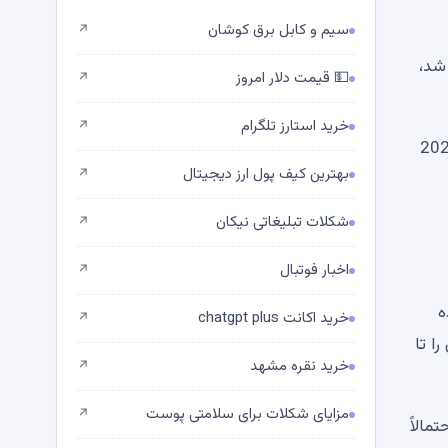
سیم و کابل برق کوشان
↗
 شکست مواجه کرد، سوخت بیت کوین (BTC) تمام شد،
💵 قیمت دلار امروز
↗
خرید استارز تلگرام
↗
 43.0 میلیون دلار با قیمت 80340 دلار به ازای هر بیت کوین خریداری کرد و از سال 2026
بهترین کیف پول ارز دیجیتال
↗
شکلات تبلیغاتی نیکان
↗
اخبار فوتبال
↗
ده
خرید اکانت chatgpt plus
↗
ا تا
خرید نقره مشهد
↗
مزایای شکلات برای سلامتی پوست
↗
ید احتمالاً