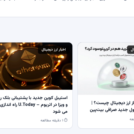
ال
اخبار ارز دیجیتال
استیبل کوین جدید با پشتیبانی بلک ر
 ارز دیجیتال چیست؟ |
و ویزا در اتریوم – U.Today راه اندازی
 جدید صرافی بیت‌پین
می شود
⏱ ۱ دقیقه مطالعه