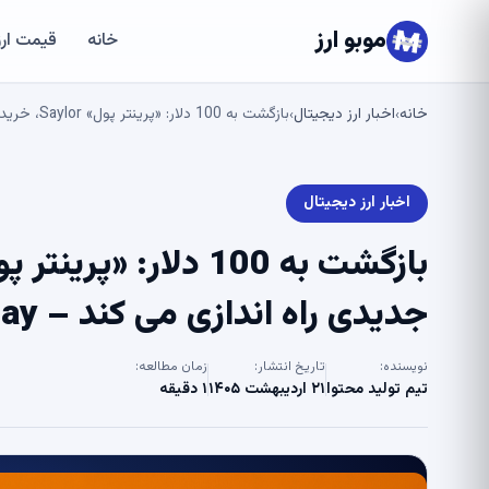
موبو ارز
خانه
قیمت ارز
خانه
اخبار ارز دیجیتال
بازگشت به 100 دلار: «پرینتر پول» Saylor، خرید بیت کوین را با قانون جدیدی راه اندازی می کند – U.Today
›
›
اخبار ارز دیجیتال
جدیدی راه اندازی می کند – U.Today
نویسنده:
تاریخ انتشار:
زمان مطالعه:
تیم تولید محتوا
۲۱ اردیبهشت ۱۴۰۵
۱ دقیقه