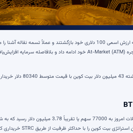
سهام ممتاز STRC پس از طولانی‌ترین افت در تاریخ خود به ارزش اسمی 100 دلاری خود بازگشتند و عملاً تسمه نقاله آش
راه‌اندازی کردند – این استراتژی به فروش سهام از طریق پنجره At-Market (ATM) خود ادامه داد و بلافاصله سرمایه افز
با بازتاب این راه اندازی مجدد عملیاتی، Strategy هفته گذشته 43 میلیون دلار بیت کوین با قیمت متوسط ​​0340
با تکیه بر این شتاب، حجم معاملات در ساعات اولیه معاملات امروز به 77000 سهم یا تقریباً 3.78 میلیون دل
اجازه داد تا 47 بیت کوین دیگر جمع کند. آخرین باری که این استراتژی بیت کوین را با حداکثر ظرفیت از 