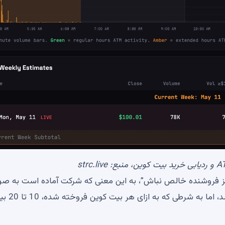
strc.live
رگز فروشنده خالص نباش”، به این معنی که شرکت آماده است به ص
انتخابی بیت کوین را برای پرداخت سود سهام STRC بفروشد، اما به 