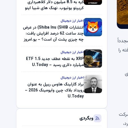
کره به 8.5 میلیون دلار کلاهبرداری
کریپتو یوتیوب. نهنگ های شیبا اینو
(SHIB) به دلیل خرابی پمپ قیمت
ناپدید می شوند. بلک راک 89.83
اخبار ارز دیجیتال
میلیون دلار U-Turn در بیت کوین را
انتشارات Shiba Inu (SHIB) در عرض
ثبت کرد – گزارش کریپتو صبح –
چند ساعت 62 درصد افزایش یافت:
U.Today
چه چیزی پشت آن است؟ – یو.امروز
نا را مجدداً
ایش‌یافته را
اخبار ارز دیجیتال
XRP به نقطه عطف جدید ETF 1.5
میلیارد دلاری رسید – U.Today
8 دلار خریداری
اخبار ارز دیجیتال
براد گارلینگ هاوس ریپل به عنوان
رویداد بلاک چین وایومینگ 2026 –
U.Today
ار رسید که به شرکت
وبگردی
طریق STRC خریداری کرد،