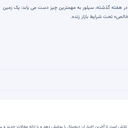
چاپ پول» و استفاده از 43 میلیون دلار در هفته گذشته، سیلور به مهمترین چیز دست می یابد: یک زمین
خالص» تحت شرایط بازار زنده.
لاش است تا آخرین اخبار ارز دیجیتال را پوشش دهد و با ارائه مقالات جدید و بر