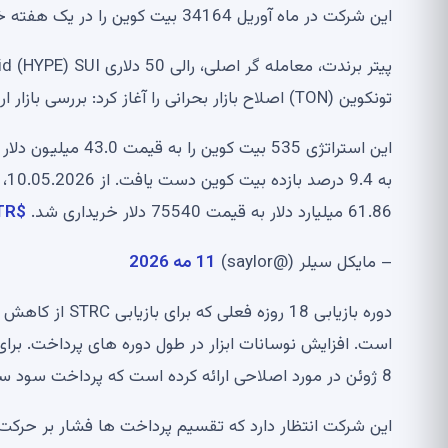
این شرکت در ماه آوریل 34164 بیت کوین را در یک هفته خریداری کرد.
تونکوین (TON) اصلاح بازار بحرانی را آغاز کرد: بررسی بازار ارز دیجیتال
به 9.4 درصد بازده بیت کوین دست یافت. از 10.05.2026، ما 818،869 واحد را نگه داشتیم.
61.86 میلیارد دلار به قیمت 75540 دلار خریداری شد.
$MSTR
– مایکل سیلر (@saylor)
11 مه 2026
دوره بازیابی 18 
است. افزایش نوسانات ابزار در طول دوره های پرداخت. برای
8 ژوئن در مورد اصلاحی ارائه کرده است که پرداخت سود سهام را به یک برنامه پرداخت دو ماهه تغییر می‌دهد.