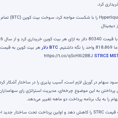
پیتر برندت، معامله گر اصلی، رالی 50 دلاری Hyperliquid (HYPE) SUI را با
این استراتژی 535 بیت کوین را به قیمت
BTC دلار
هر بیت کوین به قیمت
https://t.co/qScHXi2BBJ
$STRC
روزه فعلی که برای بازیابی STRC از کاهش سود سهام در آوریل لازم است، آسیب پذیری را در ساختار آشکار کر
 پرداختن به این موضوع چرخه‌ای، مدیریت استراتژی رای سهامداران ر
این شرکت انتظار دارد که تقسیم پرداخت ها فشار بر حرکت قیمت STRC را کاهش دهد و اولین پرداخت تحت ساختار جد