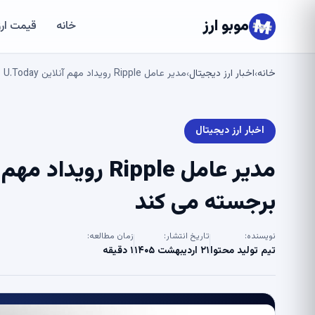
موبو ارز
خانه
قیمت ارز
خانه
اخبار ارز دیجیتال
مدیر عامل Ripple رویداد مهم آنلاین Binance – U.Today را برجسته می کند
›
›
اخبار ارز دیجیتال
برجسته می کند
نویسنده:
تاریخ انتشار:
زمان مطالعه:
تیم تولید محتوا
۲۱ اردیبهشت ۱۴۰۵
۱ دقیقه