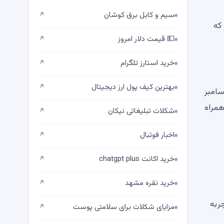
سیم و کابل برق کوشان
↗
 دادند که
💵 قیمت دلار امروز
↗
خرید استارز تلگرام
↗
بهترین کیف پول ارز دیجیتال
↗
هاوس دسامبر
و» به همراه
شکلات تبلیغاتی نیکان
↗
اخبار فوتبال
↗
خرید اکانت chatgpt plus
↗
خرید نقره مشهد
↗
بخش مورد بحث قرار خواهد گرفت، اما انتظار می رود که مدیر عامل Ripple تجربه
مزایای شکلات برای سلامتی پوست
↗