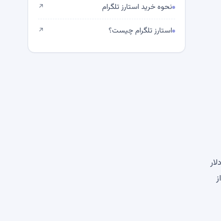
نحوه خرید استارز تلگرام
↗
استارز تلگرام چیست؟
↗
یل 2026 بالغ بر 621 میلیون دلار
ز