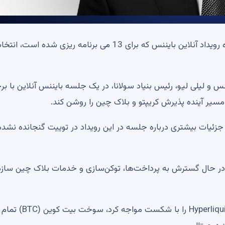
براد گارلینگ هاوس، مدیرعامل ریپل، در میان سخنرانان ویژه رویداد آنلاین بایننس که برای 13 می برنامه ریزی شده است، 
نس و لیلی لیو، رئیس بنیاد سولانا، در یک جلسه بایننس آنلاین با 
سیر آینده پذیرش کریپتو و بلاک چین را روشن کند.
ا جزئیات بیشتری درباره جلسه در این رویداد در توییت گنجانده نشده
ارکت Garlinghouse در زمانی انجام می‌شود که Ripple در حال گسترش به پرداخت‌ها، توکن‌سازی و خدمات بلاک چین س
پیتر برندت، معامله گر اصلی، رالی 50 دلاری Hyperliquid (HYPE) SUI را با