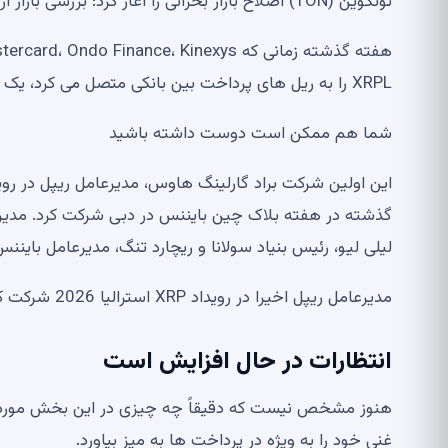
تونکوین (TON) اصلاح بازار بحرانی را آغاز کرد: بررسی بازار ارز دیجیتال
XRPL را به ریل های پرداخت بین بانکی متصل می کرد، یک نقطه عطف مهم در دفتر XRP به دست آمد.
شما هم ممکن است دوست داشته باشید
لیلی لیو، رئیس بنیاد سولانا و ریچارد تنگ، مدیرعامل باینن
مدیرعامل ریپل اخیرا در رویداد XRP استرالیا 2026 شرکت کرد و نسبت به رشد صنعت ابراز خوش بینی کرد.
انتظارات در حال افزایش است
غنی خود را به ویژه در پرداخت ها به میز بیاورد.