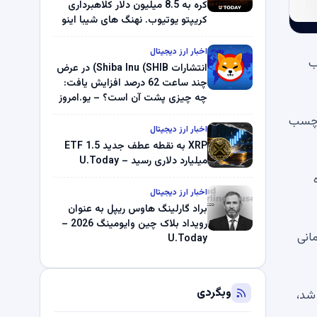
کره به 8.5 میلیون دلار کلاهبرداری
کریپتو یوتیوب. نهنگ های شیبا اینو
(SHIB) به دلیل خرابی پمپ قیمت
ناپدید می شوند. بلک راک 89.83
اخبار ارز دیجیتال
انتخاب
میلیون دلار U-Turn در بیت کوین را
انتشارات Shiba Inu (SHIB) در عرض
ثبت کرد – گزارش کریپتو صبح –
چند ساعت 62 درصد افزایش یافت:
U.Today
چه چیزی پشت آن است؟ – یو.امروز
برچسب
اخبار ارز دیجیتال
XRP به نقطه عطف جدید ETF 1.5
میلیارد دلاری رسید – U.Today
اخبار ارز دیجیتال
براد گارلینگ هاوس ریپل به عنوان
رویداد بلاک چین وایومینگ 2026 –
ازمانی
U.Today
وبگردی
 شکست مواجه کرد، سوخت بیت کوین (BTC) تمام شد،