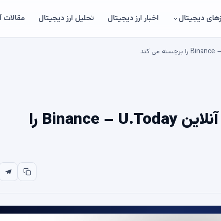
های دیجیتال
اخبار ارز دیجیتال
تحلیل ارز دیجیتال
مقالات 
مدیر عامل Ripple رویداد مهم آنلاین Binance – U.Today را