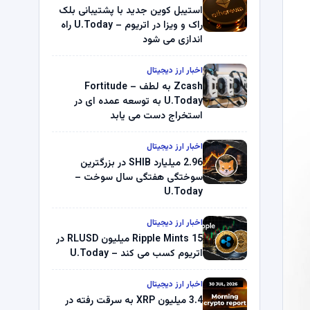
استیبل کوین جدید با پشتیبانی بلک
راک و ویزا در اتریوم – U.Today راه
اندازی می شود
اخبار ارز دیجیتال
Zcash به لطف Fortitude –
U.Today به توسعه عمده ای در
استخراج دست می یابد
اخبار ارز دیجیتال
2.96 میلیارد SHIB در بزرگترین
سوختگی هفتگی سال سوخت –
U.Today
اخبار ارز دیجیتال
Ripple Mints 15 میلیون RLUSD در
اتریوم کسب می کند – U.Today
اخبار ارز دیجیتال
3.4 میلیون XRP به سرقت رفته در