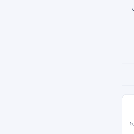
یل
وز