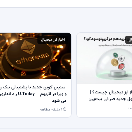
ال
اخبار ارز دیجیتال
استیبل کوین جدید با پشتیبانی بلک ر
 ارز دیجیتال چیست؟ |
و ویزا در اتریوم – U.Today راه اندازی
 جدید صرافی بیت‌پین
می شود
⏱ ۱ دقیقه مطالعه