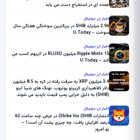
عمده ای در استخراج دست می یابد
اخبار ارز دیجیتال
2.96 میلیارد SHIB در بزرگترین سوختگی هفتگی سال
سوخت – U.Today
اخبار ارز دیجیتال
Ripple Mints 15 میلیون RLUSD در اتریوم کسب می
کند – U.Today
اخبار ارز دیجیتال
3.4 میلیون XRP به سرقت رفته در کره به 8.5 میلیون
دلار کلاهبرداری کریپتو یوتیوب. نهنگ های شیبا اینو
(SHIB) به دلیل خرابی پمپ قیمت ناپدید می شوند.
بلک راک 89.83 میلیون دلار U-Turn در بیت کوین را
ثبت کرد – گزارش کریپتو صبح – U.Today
اخبار ارز دیجیتال
انتشارات Shiba Inu (SHIB) در عرض چند ساعت 62
درصد افزایش یافت: چه چیزی پشت آن است؟ –
یو.امروز