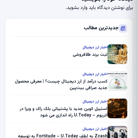
برای نوشتن دیدگاه باید
وارد بشوید
.
جدیدترین مطالب
اخبار ارز دیجیتال
ثبت برند طلافروشی
اخبار ارز دیجیتال
کسب درآمد از ارز دیجیتال چیست؟ | معرفی محصول
جدید صرافی بیت‌پین
اخبار ارز دیجیتال
استیبل کوین جدید با پشتیبانی بلک راک و ویزا در
اتریوم – U.Today راه اندازی می شود
اخبار ارز دیجیتال
Zcash به لطف Fortitude – U.Today به توسعه