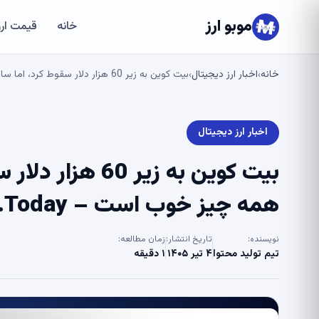
موبو ارز
خانه
قیمت ارز
خانه
اخبار ارز دیجیتال
بیت کوین به زیر 60 هزار دلار سقوط کرد، اما سامسون موو می گوید همه چیز خوب است – U.Today
›
›
اخبار ارز دیجیتال
بیت کوین به زیر
همه چیز خوب است – U.Today
نویسنده:
تاریخ انتشار:
زمان مطالعه:
تیم تولید محتوا
۴ تیر ۱۴۰۵
۱ دقیقه