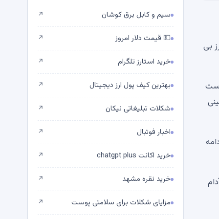
سیم و کابل برق کوشان
↗
💵 قیمت دلار امروز
↗
ز بی
خرید استارز تلگرام
↗
بهترین کیف پول ارز دیجیتال
هرست
↗
ی را پیش‌بینی
شکلات تبلیغاتی نیکان
↗
اخبار فوتبال
↗
امه
خرید اکانت chatgpt plus
↗
خرید نقره مشهد
↗
 سفارش خرید نهادی عظیم از شرکت بیت کوین استاندارد خزانه داری (BSTR) آدام
مزایای شکلات برای سلامتی پوست
↗