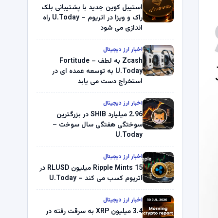
استیبل کوین جدید با پشتیبانی بلک
راک و ویزا در اتریوم – U.Today راه
اندازی می شود
اخبار ارز دیجیتال
Zcash به لطف Fortitude –
U.Today به توسعه عمده ای در
استخراج دست می یابد
اخبار ارز دیجیتال
2.96 میلیارد SHIB در بزرگترین
سوختگی هفتگی سال سوخت –
U.Today
اخبار ارز دیجیتال
Ripple Mints 15 میلیون RLUSD در
اتریوم کسب می کند – U.Today
اخبار ارز دیجیتال
3.4 میلیون XRP به سرقت رفته در