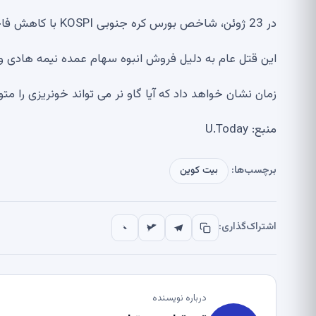
در 23 ژوئن، شاخص بورس کره جنوبی KOSPI با کاهش فاجعه بار بیش از 900 واحد (تقریبا 10 درصد) مواجه شد.
این قتل عام به دلیل فروش انبوه سهام عمده نیمه هادی و ف
زمان نشان خواهد داد که آیا گاو نر می تواند خونریزی را متو
منبع: U.Today
برچسب‌ها:
بیت کوین
اشتراک‌گذاری:
درباره نویسنده