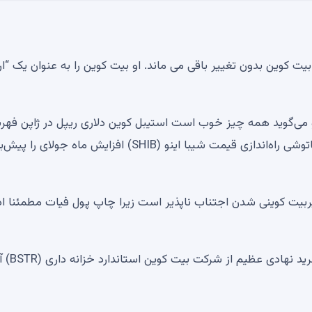
ت کوین بدون تغییر باقی می ماند. او بیت کوین را به عنوان یک “ار
ا سامسون موو می‌گوید همه چیز خوب است استیبل کوین دلاری ریپل در ژاپن ف
تاریخی می‌کند. رأی فرد کروگر به مسدود کردن بیت کوین ساتوشی راه‌اندازی قیمت شیبا اینو (SHIB) افزایش ماه جولا
پربیت کوینی شدن اجتناب ناپذیر است زیرا چاپ پول فیات مطمئنا اد
علاوه بر این، طبق گفته Mow، بازار به طور کامل