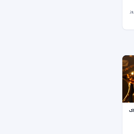
وز
اک