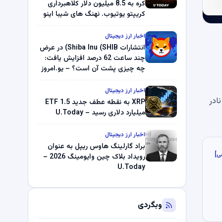
کره به 8.5 میلیون دلار کلاهبرداری
کریپتو یوتیوب. نهنگ های شیبا اینو
(SHIB) به دلیل خرابی پمپ قیمت
ناپدید می شوند. بلک راک 89.83
اخبار ارز دیجیتال
میلیون دلار U-Turn در بیت کوین را
انتشارات Shiba Inu (SHIB) در عرض
ثبت کرد – گزارش کریپتو صبح –
چند ساعت 62 درصد افزایش یافت:
U.Today
چه چیزی پشت آن است؟ – یو.امروز
اخبار ارز دیجیتال
ادر
XRP به نقطه عطف جدید ETF 1.5
میلیارد دلاری رسید – U.Today
اخبار ارز دیجیتال
براد گارلینگ هاوس ریپل به عنوان
ی]
رویداد بلاک چین وایومینگ 2026 –
U.Today
وبگردی