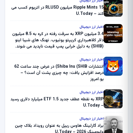
اخبار ارز دیجیتال
Ripple Mints 15 میلیون RLUSD در اتریوم کسب می
کند – U.Today
اخبار ارز دیجیتال
3.4 میلیون XRP به سرقت رفته در کره به 8.5 میلیون
دلار کلاهبرداری کریپتو یوتیوب. نهنگ های شیبا اینو
(SHIB) به دلیل خرابی پمپ قیمت ناپدید می شوند.
بلک راک 89.83 میلیون دلار U-Turn در بیت کوین را
ثبت کرد – گزارش کریپتو صبح – U.Today
اخبار ارز دیجیتال
انتشارات Shiba Inu (SHIB) در عرض چند ساعت 62
درصد افزایش یافت: چه چیزی پشت آن است؟ –
یو.امروز
اخبار ارز دیجیتال
XRP به نقطه عطف جدید ETF 1.5 میلیارد دلاری رسید
– U.Today
اخبار ارز دیجیتال
براد گارلینگ هاوس ریپل به عنوان رویداد بلاک چین
وایومینگ 2026 – U.Today