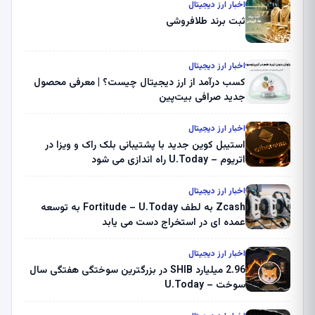
اخبار ارز دیجیتال
ثبت برند طلافروشی
اخبار ارز دیجیتال
کسب درآمد از ارز دیجیتال چیست؟ | معرفی محصول
جدید صرافی بیت‌پین
اخبار ارز دیجیتال
استیبل کوین جدید با پشتیبانی بلک راک و ویزا در
اتریوم – U.Today راه اندازی می شود
اخبار ارز دیجیتال
Zcash به لطف Fortitude – U.Today به توسعه
عمده ای در استخراج دست می یابد
اخبار ارز دیجیتال
2.96 میلیارد SHIB در بزرگترین سوختگی هفتگی سال
سوخت – U.Today