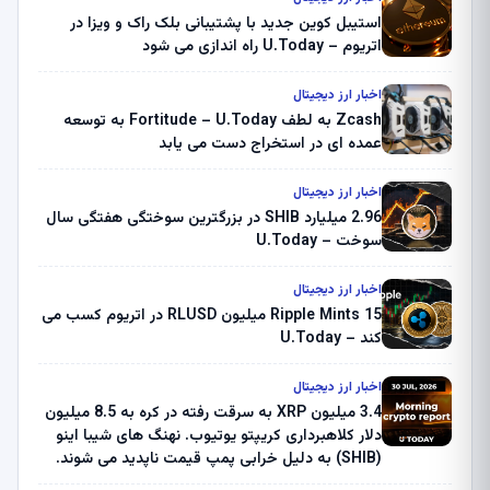
استیبل کوین جدید با پشتیبانی بلک راک و ویزا در
اتریوم – U.Today راه اندازی می شود
اخبار ارز دیجیتال
Zcash به لطف Fortitude – U.Today به توسعه
عمده ای در استخراج دست می یابد
اخبار ارز دیجیتال
2.96 میلیارد SHIB در بزرگترین سوختگی هفتگی سال
سوخت – U.Today
اخبار ارز دیجیتال
Ripple Mints 15 میلیون RLUSD در اتریوم کسب می
کند – U.Today
اخبار ارز دیجیتال
3.4 میلیون XRP به سرقت رفته در کره به 8.5 میلیون
دلار کلاهبرداری کریپتو یوتیوب. نهنگ های شیبا اینو
(SHIB) به دلیل خرابی پمپ قیمت ناپدید می شوند.
بلک راک 89.83 میلیون دلار U-Turn در بیت کوین را