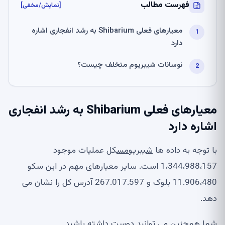
فهرست مطالب
[نمایش/مخفی]
معیارهای فعلی Shibarium به رشد انفجاری اشاره
دارد
نوسانات شیبریوم متخلف چیست؟
معیارهای فعلی Shibarium به رشد انفجاری
اشاره دارد
با توجه به داده ها
شیبریومس
کل عملیات موجود
1،344،988،157 است. سایر معیارهای مهم در این سکو
11.906،480 بلوک و 267.017.597 آدرس کل را نشان می
دهد.
شما همچنین می توانید دوست داشته باشید