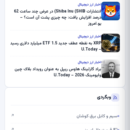
ثبت کرد – گزارش کریپتو صبح – U.Today
اخبار ارز دیجیتال
انتشارات Shiba Inu (SHIB) در عرض چند ساعت 62
درصد افزایش یافت: چه چیزی پشت آن است؟ –
یو.امروز
اخبار ارز دیجیتال
XRP به نقطه عطف جدید ETF 1.5 میلیارد دلاری رسید
– U.Today
اخبار ارز دیجیتال
براد گارلینگ هاوس ریپل به عنوان رویداد بلاک چین
وایومینگ 2026 – U.Today
وبگردی
سیم و کابل برق کوشان
↗