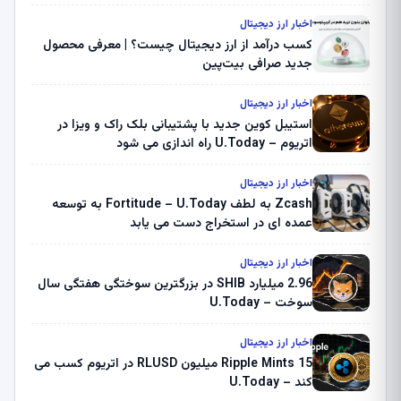
اخبار ارز دیجیتال
کسب درآمد از ارز دیجیتال چیست؟ | معرفی محصول
جدید صرافی بیت‌پین
اخبار ارز دیجیتال
استیبل کوین جدید با پشتیبانی بلک راک و ویزا در
اتریوم – U.Today راه اندازی می شود
اخبار ارز دیجیتال
Zcash به لطف Fortitude – U.Today به توسعه
عمده ای در استخراج دست می یابد
اخبار ارز دیجیتال
2.96 میلیارد SHIB در بزرگترین سوختگی هفتگی سال
سوخت – U.Today
اخبار ارز دیجیتال
Ripple Mints 15 میلیون RLUSD در اتریوم کسب می
کند – U.Today