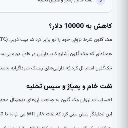
نفت خام و پمپاژ و سپس تخلیه
کاهش به 10000 دلار؟
مک گلون شرط نزولی خود را دو برابر کرد که بیت کوین (BTC) در مسیر سقوط به 10000 دلار است.
همانطور که مک گلون اشاره کرد، دارایی در طول دوره بی 
مک‌گلون استدلال کرد که دارایی‌های ریسک سوداگرانه مانند ب
نفت خام و پمپاژ و سپس تخلیه
احساسات نزولی مک گلون به صنعت ارزهای دیجیتال محدود
این تحلیلگر پیش بینی کرد که نفت خام WTI می تواند تا 40 دلار در هر بشکه کاهش یابد.