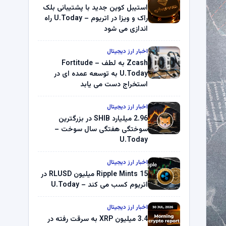
استیبل کوین جدید با پشتیبانی بلک
راک و ویزا در اتریوم – U.Today راه
اندازی می شود
اخبار ارز دیجیتال
Zcash به لطف Fortitude –
U.Today به توسعه عمده ای در
استخراج دست می یابد
اخبار ارز دیجیتال
2.96 میلیارد SHIB در بزرگترین
سوختگی هفتگی سال سوخت –
U.Today
اخبار ارز دیجیتال
Ripple Mints 15 میلیون RLUSD در
اتریوم کسب می کند – U.Today
اخبار ارز دیجیتال
3.4 میلیون XRP به سرقت رفته در