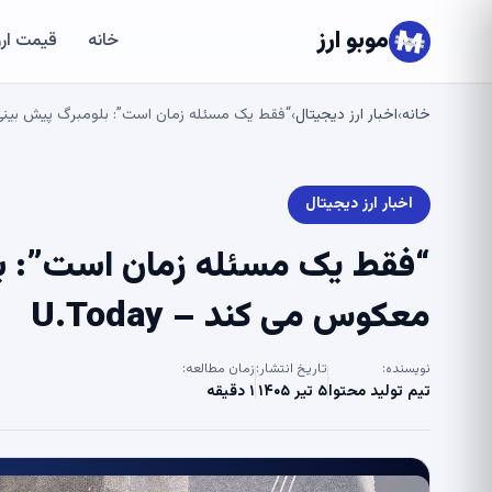
موبو ارز
خانه
قیمت ارز
خانه
اخبار ارز دیجیتال
“فقط یک مسئله زمان است”: بلومبرگ پیش بینی کرد 
›
›
اخبار ارز دیجیتال
“فقط یک مسئله زمان است”: بلو
معکوس می کند – U.Today
نویسنده:
تاریخ انتشار:
زمان مطالعه:
تیم تولید محتوا
۵ تیر ۱۴۰۵
۱ دقیقه