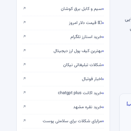
سیم و کابل برق کوشان
↗
یی
💵 قیمت دلار امروز
↗
خرید استارز تلگرام
↗
بهترین کیف پول ارز دیجیتال
↗
شکلات تبلیغاتی نیکان
↗
اخبار فوتبال
↗
خرید اکانت chatgpt plus
↗
ی]
خرید نقره مشهد
↗
مزایای شکلات برای سلامتی پوست
↗