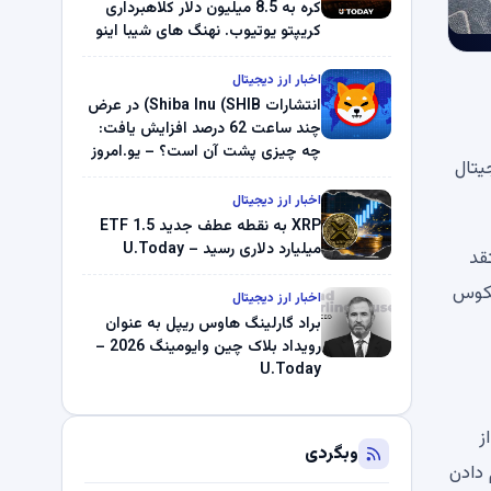
کره به 8.5 میلیون دلار کلاهبرداری
کریپتو یوتیوب. نهنگ های شیبا اینو
(SHIB) به دلیل خرابی پمپ قیمت
ناپدید می شوند. بلک راک 89.83
اخبار ارز دیجیتال
میلیون دلار U-Turn در بیت کوین را
انتشارات Shiba Inu (SHIB) در عرض
ثبت کرد – گزارش کریپتو صبح –
چند ساعت 62 درصد افزایش یافت:
U.Today
چه چیزی پشت آن است؟ – یو.امروز
جیتال
اخبار ارز دیجیتال
XRP به نقطه عطف جدید ETF 1.5
میلیارد دلاری رسید – U.Today
قد
عکوس
اخبار ارز دیجیتال
براد گارلینگ هاوس ریپل به عنوان
رویداد بلاک چین وایومینگ 2026 –
U.Today
یارد سکه را نشان می دهد. 2.5 میلیون دلار شیبا اینو (SHIB) از
وبگردی
وام دادن