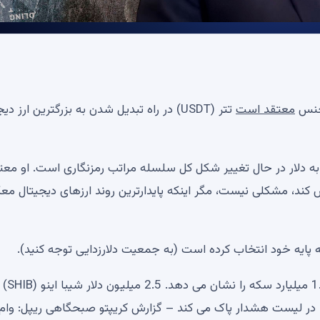
یجنس
معتقد است
تتر (USDT) در راه تبدیل شدن به بزرگترین ارز دی
ه دلار در حال تغییر شکل کل سلسله مراتب رمزنگاری است. او معت
کند، مشکلی نیست، مگر اینکه پایدارترین روند ارزهای دیجیتال م
یه پایه خود انتخاب کرده است (به جمعیت دلارزدایی توجه کنید).
نقشه راه جدید XRP 0.51 دلاری هدف پشتیبانی کلیدی 1.06 میل
اگهان در زنجیره ظاهر شد. Hyperliquid هوا را در لیست هشدار پاک می کند – گزارش کریپتو صبحگاهی ریپل: 