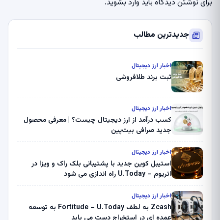
برای نوشتن دیدگاه باید
وارد بشوید
.
جدیدترین مطالب
اخبار ارز دیجیتال
ثبت برند طلافروشی
اخبار ارز دیجیتال
کسب درآمد از ارز دیجیتال چیست؟ | معرفی محصول
جدید صرافی بیت‌پین
اخبار ارز دیجیتال
استیبل کوین جدید با پشتیبانی بلک راک و ویزا در
اتریوم – U.Today راه اندازی می شود
اخبار ارز دیجیتال
Zcash به لطف Fortitude – U.Today به توسعه
عمده ای در استخراج دست می یابد