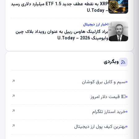
XRP به نقطه عطف جدید ETF 1.5 میلیارد دلاری رسید
– U.Today
اخبار ارز دیجیتال
براد گارلینگ هاوس ریپل به عنوان رویداد بلاک چین
وایومینگ 2026 – U.Today
وبگردی
سیم و کابل برق کوشان
↗
💵 قیمت دلار امروز
↗
خرید استارز تلگرام
↗
بهترین کیف پول ارز دیجیتال
↗