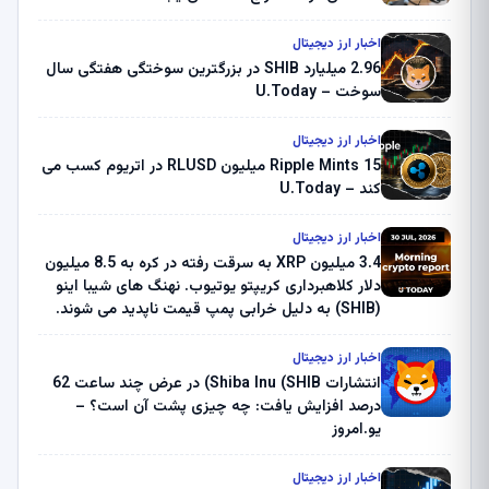
اخبار ارز دیجیتال
2.96 میلیارد SHIB در بزرگترین سوختگی هفتگی سال
سوخت – U.Today
اخبار ارز دیجیتال
Ripple Mints 15 میلیون RLUSD در اتریوم کسب می
کند – U.Today
اخبار ارز دیجیتال
3.4 میلیون XRP به سرقت رفته در کره به 8.5 میلیون
دلار کلاهبرداری کریپتو یوتیوب. نهنگ های شیبا اینو
(SHIB) به دلیل خرابی پمپ قیمت ناپدید می شوند.
بلک راک 89.83 میلیون دلار U-Turn در بیت کوین را
ثبت کرد – گزارش کریپتو صبح – U.Today
اخبار ارز دیجیتال
انتشارات Shiba Inu (SHIB) در عرض چند ساعت 62
درصد افزایش یافت: چه چیزی پشت آن است؟ –
یو.امروز
اخبار ارز دیجیتال