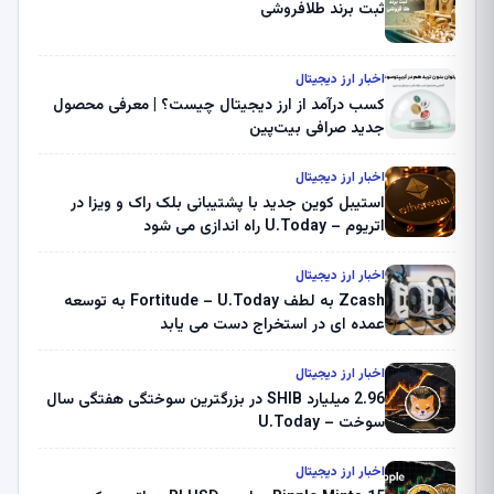
ثبت برند طلافروشی
اخبار ارز دیجیتال
کسب درآمد از ارز دیجیتال چیست؟ | معرفی محصول
جدید صرافی بیت‌پین
اخبار ارز دیجیتال
استیبل کوین جدید با پشتیبانی بلک راک و ویزا در
اتریوم – U.Today راه اندازی می شود
اخبار ارز دیجیتال
Zcash به لطف Fortitude – U.Today به توسعه
عمده ای در استخراج دست می یابد
اخبار ارز دیجیتال
2.96 میلیارد SHIB در بزرگترین سوختگی هفتگی سال
سوخت – U.Today
اخبار ارز دیجیتال