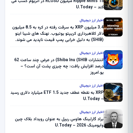
Ripple Mints 15 میلیون RLUSD در اتریوم کسب می
کند – U.Today
اخبار ارز دیجیتال
3.4 میلیون XRP به سرقت رفته در کره به 8.5 میلیون
دلار کلاهبرداری کریپتو یوتیوب. نهنگ های شیبا اینو
(SHIB) به دلیل خرابی پمپ قیمت ناپدید می شوند.
بلک راک 89.83 میلیون دلار U-Turn در بیت کوین را
ثبت کرد – گزارش کریپتو صبح – U.Today
اخبار ارز دیجیتال
انتشارات Shiba Inu (SHIB) در عرض چند ساعت 62
درصد افزایش یافت: چه چیزی پشت آن است؟ –
یو.امروز
اخبار ارز دیجیتال
XRP به نقطه عطف جدید ETF 1.5 میلیارد دلاری رسید
– U.Today
اخبار ارز دیجیتال
براد گارلینگ هاوس ریپل به عنوان رویداد بلاک چین
وایومینگ 2026 – U.Today