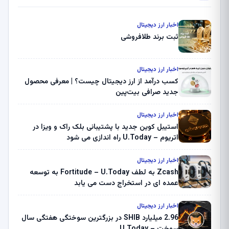
اخبار ارز دیجیتال
ثبت برند طلافروشی
اخبار ارز دیجیتال
کسب درآمد از ارز دیجیتال چیست؟ | معرفی محصول
جدید صرافی بیت‌پین
اخبار ارز دیجیتال
استیبل کوین جدید با پشتیبانی بلک راک و ویزا در
اتریوم – U.Today راه اندازی می شود
اخبار ارز دیجیتال
Zcash به لطف Fortitude – U.Today به توسعه
عمده ای در استخراج دست می یابد
اخبار ارز دیجیتال
2.96 میلیارد SHIB در بزرگترین سوختگی هفتگی سال