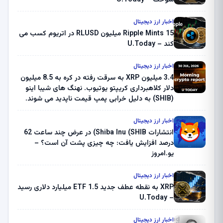
سوخت – U.Today
اخبار ارز دیجیتال
Ripple Mints 15 میلیون RLUSD در اتریوم کسب می
کند – U.Today
اخبار ارز دیجیتال
3.4 میلیون XRP به سرقت رفته در کره به 8.5 میلیون
دلار کلاهبرداری کریپتو یوتیوب. نهنگ های شیبا اینو
(SHIB) به دلیل خرابی پمپ قیمت ناپدید می شوند.
بلک راک 89.83 میلیون دلار U-Turn در بیت کوین را
ثبت کرد – گزارش کریپتو صبح – U.Today
اخبار ارز دیجیتال
انتشارات Shiba Inu (SHIB) در عرض چند ساعت 62
درصد افزایش یافت: چه چیزی پشت آن است؟ –
یو.امروز
اخبار ارز دیجیتال
XRP به نقطه عطف جدید ETF 1.5 میلیارد دلاری رسید
– U.Today
اخبار ارز دیجیتال