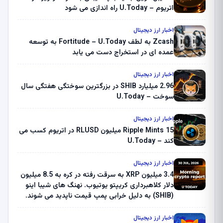
اتریوم – U.Today راه اندازی می شود
اخبار ارز دیجیتال
Zcash به لطف Fortitude – U.Today به توسعه
عمده ای در استخراج دست می یابد
اخبار ارز دیجیتال
2.96 میلیارد SHIB در بزرگترین سوختگی هفتگی سال
سوخت – U.Today
اخبار ارز دیجیتال
Ripple Mints 15 میلیون RLUSD در اتریوم کسب می
کند – U.Today
اخبار ارز دیجیتال
3.4 میلیون XRP به سرقت رفته در کره به 8.5 میلیون
دلار کلاهبرداری کریپتو یوتیوب. نهنگ های شیبا اینو
(SHIB) به دلیل خرابی پمپ قیمت ناپدید می شوند.
بلک راک 89.83 میلیون دلار U-Turn در بیت کوین را
ثبت کرد – گزارش کریپتو صبح – U.Today
اخبار ارز دیجیتال