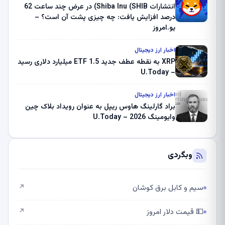
انتشارات Shiba Inu (SHIB) در عرض چند ساعت 62
درصد افزایش یافت: چه چیزی پشت آن است؟ –
یو.امروز
اخبار ارز دیجیتال
XRP به نقطه عطف جدید ETF 1.5 میلیارد دلاری رسید
– U.Today
اخبار ارز دیجیتال
براد گارلینگ هاوس ریپل به عنوان رویداد بلاک چین
وایومینگ 2026 – U.Today
وبگردی
سیم و کابل برق کوشان
↗
💵 قیمت دلار امروز
↗