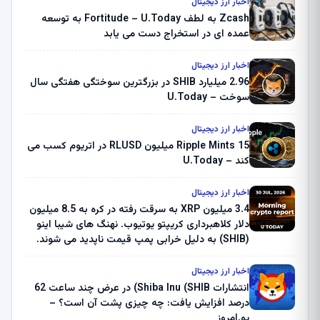
اخبار ارز دیجیتال
Zcash به لطف Fortitude – U.Today به توسعه
عمده ای در استخراج دست می یابد
اخبار ارز دیجیتال
2.96 میلیارد SHIB در بزرگترین سوختگی هفتگی سال
سوخت – U.Today
اخبار ارز دیجیتال
Ripple Mints 15 میلیون RLUSD در اتریوم کسب می
کند – U.Today
اخبار ارز دیجیتال
3.4 میلیون XRP به سرقت رفته در کره به 8.5 میلیون
دلار کلاهبرداری کریپتو یوتیوب. نهنگ های شیبا اینو
(SHIB) به دلیل خرابی پمپ قیمت ناپدید می شوند.
بلک راک 89.83 میلیون دلار U-Turn در بیت کوین را
ثبت کرد – گزارش کریپتو صبح – U.Today
اخبار ارز دیجیتال
انتشارات Shiba Inu (SHIB) در عرض چند ساعت 62
درصد افزایش یافت: چه چیزی پشت آن است؟ –
یو.امروز