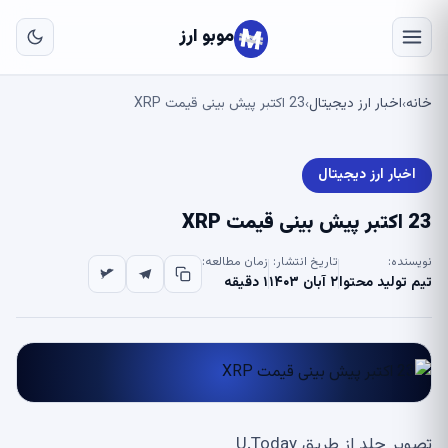
به
مح
موبو ارز
اص
خانه
اخبار ارز دیجیتال
23 اکتبر پیش بینی قیمت XRP
›
›
اخبار ارز دیجیتال
23 اکتبر پیش بینی قیمت XRP
نویسنده:
تاریخ انتشار:
زمان مطالعه:
تیم تولید محتوا
۲ آبان ۱۴۰۳
۱ دقیقه
تصویر جلد از طریق U.Today