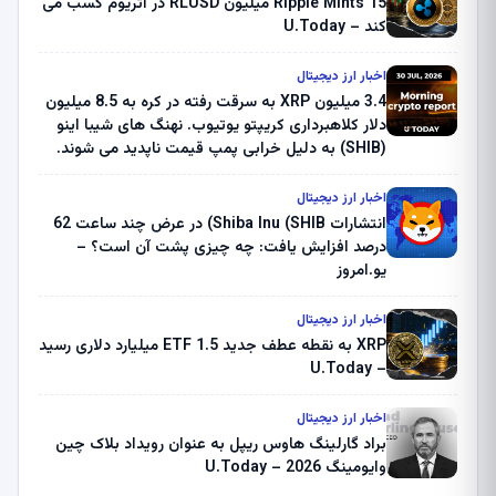
Ripple Mints 15 میلیون RLUSD در اتریوم کسب می
کند – U.Today
اخبار ارز دیجیتال
3.4 میلیون XRP به سرقت رفته در کره به 8.5 میلیون
دلار کلاهبرداری کریپتو یوتیوب. نهنگ های شیبا اینو
(SHIB) به دلیل خرابی پمپ قیمت ناپدید می شوند.
بلک راک 89.83 میلیون دلار U-Turn در بیت کوین را
ثبت کرد – گزارش کریپتو صبح – U.Today
اخبار ارز دیجیتال
انتشارات Shiba Inu (SHIB) در عرض چند ساعت 62
درصد افزایش یافت: چه چیزی پشت آن است؟ –
یو.امروز
اخبار ارز دیجیتال
XRP به نقطه عطف جدید ETF 1.5 میلیارد دلاری رسید
– U.Today
اخبار ارز دیجیتال
براد گارلینگ هاوس ریپل به عنوان رویداد بلاک چین
وایومینگ 2026 – U.Today