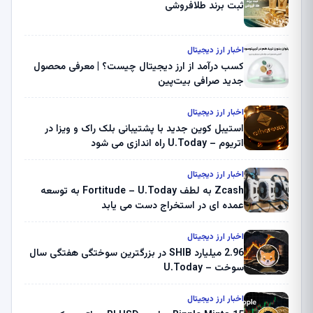
ثبت برند طلافروشی
اخبار ارز دیجیتال
کسب درآمد از ارز دیجیتال چیست؟ | معرفی محصول
جدید صرافی بیت‌پین
اخبار ارز دیجیتال
استیبل کوین جدید با پشتیبانی بلک راک و ویزا در
اتریوم – U.Today راه اندازی می شود
اخبار ارز دیجیتال
Zcash به لطف Fortitude – U.Today به توسعه
عمده ای در استخراج دست می یابد
اخبار ارز دیجیتال
2.96 میلیارد SHIB در بزرگترین سوختگی هفتگی سال
سوخت – U.Today
اخبار ارز دیجیتال