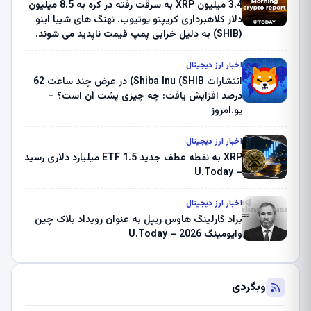
3.4 میلیون XRP به سرقت رفته در کره به 8.5 میلیون
دلار کلاهبرداری کریپتو یوتیوب. نهنگ های شیبا اینو
(SHIB) به دلیل خرابی پمپ قیمت ناپدید می شوند.
بلک راک 89.83 میلیون دلار U-Turn در بیت کوین را
ثبت کرد – گزارش کریپتو صبح – U.Today
اخبار ارز دیجیتال
انتشارات Shiba Inu (SHIB) در عرض چند ساعت 62
درصد افزایش یافت: چه چیزی پشت آن است؟ –
یو.امروز
اخبار ارز دیجیتال
XRP به نقطه عطف جدید ETF 1.5 میلیارد دلاری رسید
– U.Today
اخبار ارز دیجیتال
براد گارلینگ هاوس ریپل به عنوان رویداد بلاک چین
وایومینگ 2026 – U.Today
وبگردی