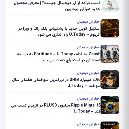
کسب درآمد از ارز دیجیتال چیست؟ | معرفی محصول
جدید صرافی بیت‌پین
اخبار ارز دیجیتال
استیبل کوین جدید با پشتیبانی بلک راک و ویزا در
اتریوم – U.Today راه اندازی می شود
اخبار ارز دیجیتال
Zcash به لطف Fortitude – U.Today به توسعه
عمده ای در استخراج دست می یابد
اخبار ارز دیجیتال
2.96 میلیارد SHIB در بزرگترین سوختگی هفتگی سال
سوخت – U.Today
اخبار ارز دیجیتال
Ripple Mints 15 میلیون RLUSD در اتریوم کسب می
کند – U.Today
اخبار ارز دیجیتال