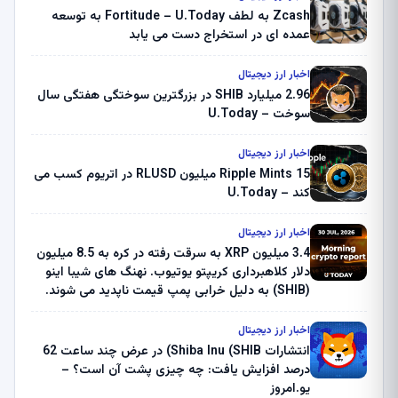
Zcash به لطف Fortitude – U.Today به توسعه
عمده ای در استخراج دست می یابد
اخبار ارز دیجیتال
2.96 میلیارد SHIB در بزرگترین سوختگی هفتگی سال
سوخت – U.Today
اخبار ارز دیجیتال
Ripple Mints 15 میلیون RLUSD در اتریوم کسب می
کند – U.Today
اخبار ارز دیجیتال
3.4 میلیون XRP به سرقت رفته در کره به 8.5 میلیون
دلار کلاهبرداری کریپتو یوتیوب. نهنگ های شیبا اینو
(SHIB) به دلیل خرابی پمپ قیمت ناپدید می شوند.
بلک راک 89.83 میلیون دلار U-Turn در بیت کوین را
ثبت کرد – گزارش کریپتو صبح – U.Today
اخبار ارز دیجیتال
انتشارات Shiba Inu (SHIB) در عرض چند ساعت 62
درصد افزایش یافت: چه چیزی پشت آن است؟ –
یو.امروز