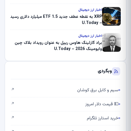
اخبار ارز دیجیتال
XRP به نقطه عطف جدید ETF 1.5 میلیارد دلاری رسید
– U.Today
اخبار ارز دیجیتال
براد گارلینگ هاوس ریپل به عنوان رویداد بلاک چین
وایومینگ 2026 – U.Today
وبگردی
سیم و کابل برق کوشان
↗
💵 قیمت دلار امروز
↗
خرید استارز تلگرام
↗