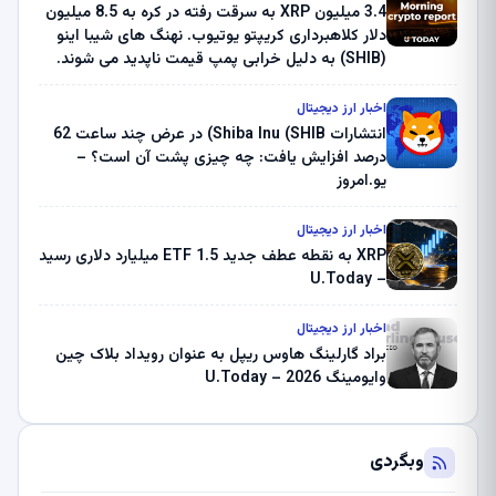
3.4 میلیون XRP به سرقت رفته در کره به 8.5 میلیون
دلار کلاهبرداری کریپتو یوتیوب. نهنگ های شیبا اینو
(SHIB) به دلیل خرابی پمپ قیمت ناپدید می شوند.
بلک راک 89.83 میلیون دلار U-Turn در بیت کوین را
ثبت کرد – گزارش کریپتو صبح – U.Today
اخبار ارز دیجیتال
انتشارات Shiba Inu (SHIB) در عرض چند ساعت 62
درصد افزایش یافت: چه چیزی پشت آن است؟ –
یو.امروز
اخبار ارز دیجیتال
XRP به نقطه عطف جدید ETF 1.5 میلیارد دلاری رسید
– U.Today
اخبار ارز دیجیتال
براد گارلینگ هاوس ریپل به عنوان رویداد بلاک چین
وایومینگ 2026 – U.Today
وبگردی