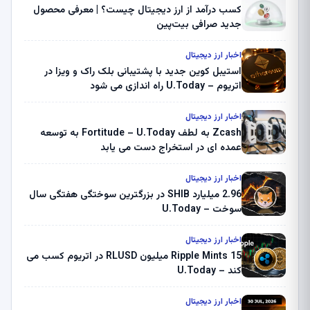
کسب درآمد از ارز دیجیتال چیست؟ | معرفی محصول
جدید صرافی بیت‌پین
اخبار ارز دیجیتال
استیبل کوین جدید با پشتیبانی بلک راک و ویزا در
اتریوم – U.Today راه اندازی می شود
اخبار ارز دیجیتال
Zcash به لطف Fortitude – U.Today به توسعه
عمده ای در استخراج دست می یابد
اخبار ارز دیجیتال
2.96 میلیارد SHIB در بزرگترین سوختگی هفتگی سال
سوخت – U.Today
اخبار ارز دیجیتال
Ripple Mints 15 میلیون RLUSD در اتریوم کسب می
کند – U.Today
اخبار ارز دیجیتال