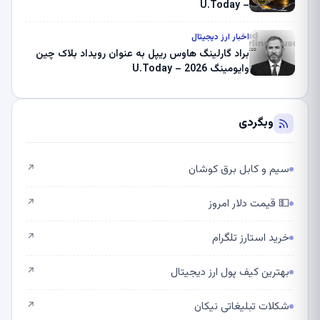
– U.Today
اخبار ارز دیجیتال
براد گارلینگ هاوس ریپل به عنوان رویداد بلاک چین
وایومینگ 2026 – U.Today
وبگردی
سیم و کابل برق کوشان
↗
💵 قیمت دلار امروز
↗
خرید استارز تلگرام
↗
بهترین کیف پول ارز دیجیتال
↗
شکلات تبلیغاتی نیکان
↗