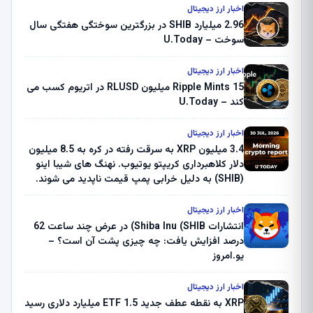
اخبار ارز دیجیتال
2.96 میلیارد SHIB در بزرگترین سوختگی هفتگی سال
سوخت – U.Today
اخبار ارز دیجیتال
Ripple Mints 15 میلیون RLUSD در اتریوم کسب می
کند – U.Today
اخبار ارز دیجیتال
3.4 میلیون XRP به سرقت رفته در کره به 8.5 میلیون
دلار کلاهبرداری کریپتو یوتیوب. نهنگ های شیبا اینو
(SHIB) به دلیل خرابی پمپ قیمت ناپدید می شوند.
بلک راک 89.83 میلیون دلار U-Turn در بیت کوین را
ثبت کرد – گزارش کریپتو صبح – U.Today
اخبار ارز دیجیتال
انتشارات Shiba Inu (SHIB) در عرض چند ساعت 62
درصد افزایش یافت: چه چیزی پشت آن است؟ –
یو.امروز
اخبار ارز دیجیتال
XRP به نقطه عطف جدید ETF 1.5 میلیارد دلاری رسید