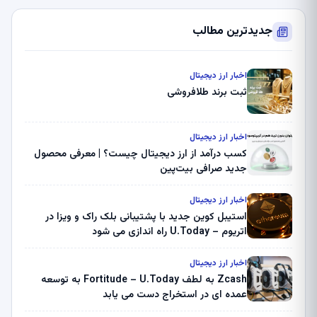
جدیدترین مطالب
اخبار ارز دیجیتال
ثبت برند طلافروشی
اخبار ارز دیجیتال
کسب درآمد از ارز دیجیتال چیست؟ | معرفی محصول
جدید صرافی بیت‌پین
اخبار ارز دیجیتال
استیبل کوین جدید با پشتیبانی بلک راک و ویزا در
اتریوم – U.Today راه اندازی می شود
اخبار ارز دیجیتال
Zcash به لطف Fortitude – U.Today به توسعه
عمده ای در استخراج دست می یابد