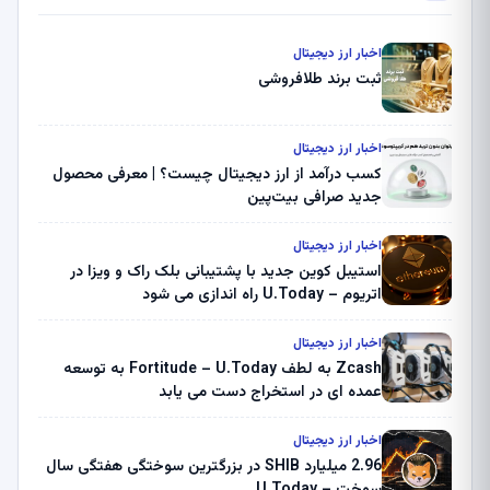
اخبار ارز دیجیتال
ثبت برند طلافروشی
اخبار ارز دیجیتال
کسب درآمد از ارز دیجیتال چیست؟ | معرفی محصول
جدید صرافی بیت‌پین
اخبار ارز دیجیتال
استیبل کوین جدید با پشتیبانی بلک راک و ویزا در
اتریوم – U.Today راه اندازی می شود
اخبار ارز دیجیتال
Zcash به لطف Fortitude – U.Today به توسعه
عمده ای در استخراج دست می یابد
اخبار ارز دیجیتال
2.96 میلیارد SHIB در بزرگترین سوختگی هفتگی سال