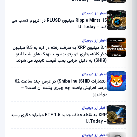
سوخت – U.Today
اخبار ارز دیجیتال
Ripple Mints 15 میلیون RLUSD در اتریوم کسب می
کند – U.Today
اخبار ارز دیجیتال
3.4 میلیون XRP به سرقت رفته در کره به 8.5 میلیون
دلار کلاهبرداری کریپتو یوتیوب. نهنگ های شیبا اینو
(SHIB) به دلیل خرابی پمپ قیمت ناپدید می شوند.
بلک راک 89.83 میلیون دلار U-Turn در بیت کوین را
ثبت کرد – گزارش کریپتو صبح – U.Today
اخبار ارز دیجیتال
انتشارات Shiba Inu (SHIB) در عرض چند ساعت 62
درصد افزایش یافت: چه چیزی پشت آن است؟ –
یو.امروز
اخبار ارز دیجیتال
XRP به نقطه عطف جدید ETF 1.5 میلیارد دلاری رسید
– U.Today
اخبار ارز دیجیتال