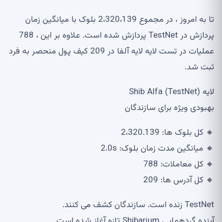
تا به امروز ، در مجموع 2،320،139 بلوک با میانگین زمان
پردازش در TestNet پردازش شده است. علاوه بر این ، 788
عملیات در تست لایه لایه آلفا در 209 کیف پول منحصر به فرد
ثبت شد.
لایه Shib Alfa (TestNet)
بهبودی ویژه برای سازندگان
🔸 کل بلوک ها: 2،320.139
🔸 میانگین مدت زمان بلوک: 2.0s
🔸 کل معاملات: 788
🔸 کل آدرس ها: 209
TestNet زنده است. سازندگان کشف می کنند.
آینده گردهمایی Shibarium تازه آغاز شده است.