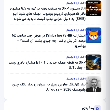
اخبار ارز دیجیتال
3.4 میلیون XRP به سرقت رفته در کره به 8.5 میلیون
دلار کلاهبرداری کریپتو یوتیوب. نهنگ های شیبا اینو
(SHIB) به دلیل خرابی پمپ قیمت ناپدید می شوند.
بلک راک 89.83 میلیون دلار U-Turn در بیت کوین را
ثبت کرد – گزارش کریپتو صبح – U.Today
اخبار ارز دیجیتال
انتشارات Shiba Inu (SHIB) در عرض چند ساعت 62
درصد افزایش یافت: چه چیزی پشت آن است؟ –
یو.امروز
اخبار ارز دیجیتال
XRP به نقطه عطف جدید ETF 1.5 میلیارد دلاری رسید
– U.Today
اخبار ارز دیجیتال
براد گارلینگ هاوس ریپل به عنوان رویداد بلاک چین
وایومینگ 2026 – U.Today
وبگردی