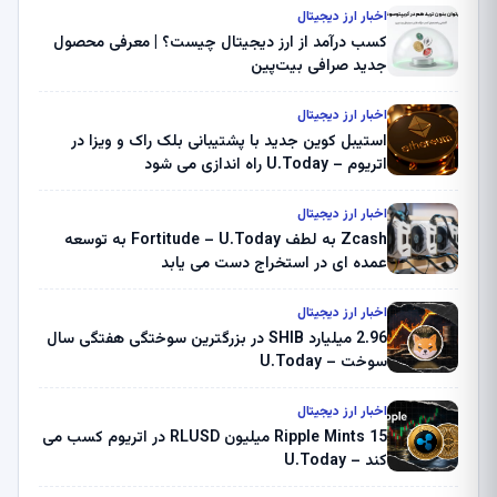
اخبار ارز دیجیتال
کسب درآمد از ارز دیجیتال چیست؟ | معرفی محصول
جدید صرافی بیت‌پین
اخبار ارز دیجیتال
استیبل کوین جدید با پشتیبانی بلک راک و ویزا در
اتریوم – U.Today راه اندازی می شود
اخبار ارز دیجیتال
Zcash به لطف Fortitude – U.Today به توسعه
عمده ای در استخراج دست می یابد
اخبار ارز دیجیتال
2.96 میلیارد SHIB در بزرگترین سوختگی هفتگی سال
سوخت – U.Today
اخبار ارز دیجیتال
Ripple Mints 15 میلیون RLUSD در اتریوم کسب می
کند – U.Today