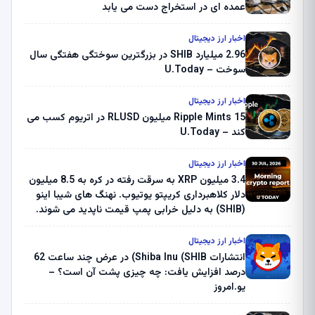
عمده ای در استخراج دست می یابد
اخبار ارز دیجیتال
2.96 میلیارد SHIB در بزرگترین سوختگی هفتگی سال
سوخت – U.Today
اخبار ارز دیجیتال
Ripple Mints 15 میلیون RLUSD در اتریوم کسب می
کند – U.Today
اخبار ارز دیجیتال
3.4 میلیون XRP به سرقت رفته در کره به 8.5 میلیون
دلار کلاهبرداری کریپتو یوتیوب. نهنگ های شیبا اینو
(SHIB) به دلیل خرابی پمپ قیمت ناپدید می شوند.
بلک راک 89.83 میلیون دلار U-Turn در بیت کوین را
ثبت کرد – گزارش کریپتو صبح – U.Today
اخبار ارز دیجیتال
انتشارات Shiba Inu (SHIB) در عرض چند ساعت 62
درصد افزایش یافت: چه چیزی پشت آن است؟ –
یو.امروز