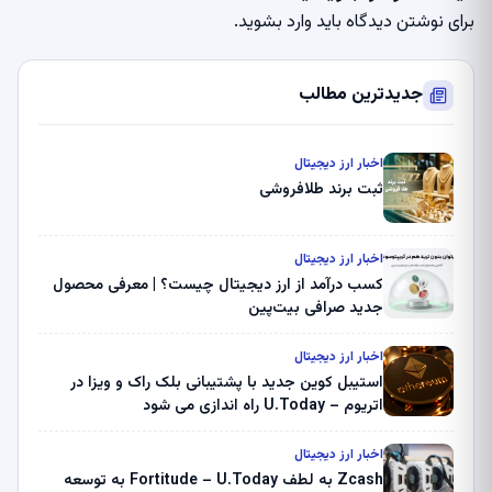
برای نوشتن دیدگاه باید
وارد بشوید
.
جدیدترین مطالب
اخبار ارز دیجیتال
ثبت برند طلافروشی
اخبار ارز دیجیتال
کسب درآمد از ارز دیجیتال چیست؟ | معرفی محصول
جدید صرافی بیت‌پین
اخبار ارز دیجیتال
استیبل کوین جدید با پشتیبانی بلک راک و ویزا در
اتریوم – U.Today راه اندازی می شود
اخبار ارز دیجیتال
Zcash به لطف Fortitude – U.Today به توسعه