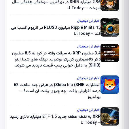
2.96 میلیارد SHIB در بزرگترین سوختگی هفتگی سال
سوخت – U.Today
اخبار ارز دیجیتال
Ripple Mints 15 میلیون RLUSD در اتریوم کسب می
کند – U.Today
اخبار ارز دیجیتال
3.4 میلیون XRP به سرقت رفته در کره به 8.5 میلیون
دلار کلاهبرداری کریپتو یوتیوب. نهنگ های شیبا اینو
(SHIB) به دلیل خرابی پمپ قیمت ناپدید می شوند.
بلک راک 89.83 میلیون دلار U-Turn در بیت کوین را
ثبت کرد – گزارش کریپتو صبح – U.Today
اخبار ارز دیجیتال
انتشارات Shiba Inu (SHIB) در عرض چند ساعت 62
درصد افزایش یافت: چه چیزی پشت آن است؟ –
یو.امروز
اخبار ارز دیجیتال
XRP به نقطه عطف جدید ETF 1.5 میلیارد دلاری رسید
– U.Today