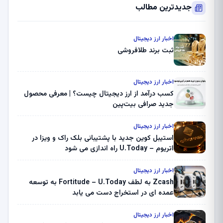
جدیدترین مطالب
اخبار ارز دیجیتال
ثبت برند طلافروشی
اخبار ارز دیجیتال
کسب درآمد از ارز دیجیتال چیست؟ | معرفی محصول
جدید صرافی بیت‌پین
اخبار ارز دیجیتال
استیبل کوین جدید با پشتیبانی بلک راک و ویزا در
اتریوم – U.Today راه اندازی می شود
اخبار ارز دیجیتال
Zcash به لطف Fortitude – U.Today به توسعه
عمده ای در استخراج دست می یابد
اخبار ارز دیجیتال