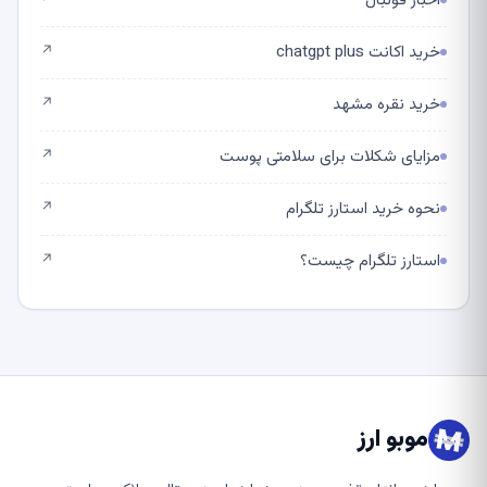
اخبار فوتبال
↗
خرید اکانت chatgpt plus
↗
خرید نقره مشهد
↗
مزایای شکلات برای سلامتی پوست
↗
نحوه خرید استارز تلگرام
↗
استارز تلگرام چیست؟
↗
موبو ارز