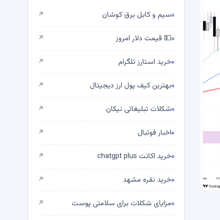
سیم و کابل برق کوشان
↗
💵 قیمت دلار امروز
↗
خرید استارز تلگرام
↗
بهترین کیف پول ارز دیجیتال
↗
شکلات تبلیغاتی نیکان
↗
اخبار فوتبال
↗
خرید اکانت chatgpt plus
↗
خرید نقره مشهد
↗
مزایای شکلات برای سلامتی پوست
↗