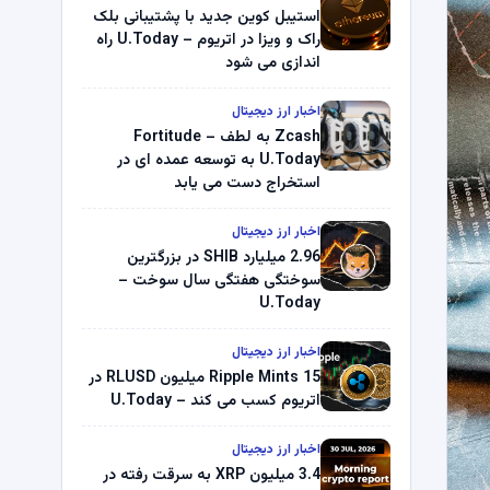
استیبل کوین جدید با پشتیبانی بلک
راک و ویزا در اتریوم – U.Today راه
اندازی می شود
اخبار ارز دیجیتال
Zcash به لطف Fortitude –
U.Today به توسعه عمده ای در
استخراج دست می یابد
اخبار ارز دیجیتال
2.96 میلیارد SHIB در بزرگترین
سوختگی هفتگی سال سوخت –
U.Today
اخبار ارز دیجیتال
Ripple Mints 15 میلیون RLUSD در
اتریوم کسب می کند – U.Today
اخبار ارز دیجیتال
3.4 میلیون XRP به سرقت رفته در