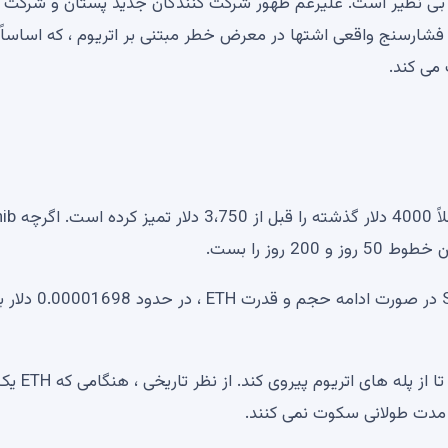
اتریوم با ارزش بازار 8.97 میلیارد دلار بی نظیر است. علیرغم ظهور شرکت کنندگان جدید پستان و شرکت
 L2 ، Shib همچنان به عنوان فشارسنج واقعی اشتها در معرض خطر مبتنی بر اتریوم ، که اساساً
به نظر می رسد این وکیل دوباره گیج کننده است. اتریوم قبلاً 00
 روز را بست.
در صورت بروز این انتقال ، منطقه بعدی برای نظارت بر Shib در صورت ادامه حجم و قدرت ETH ، در حدود 698
شیب نیازی به هدایت این راهپیمایی ندارد ، اما آماده است تا از پله های اتریوم پیروی کند. از نظر تار
 مدت طولانی سکوت نمی کنند.