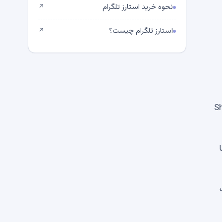
نحوه خرید استارز تلگرام
↗
استارز تلگرام چیست؟
↗
40 دلار گذشته را قبل از 3،750 دلار تمیز کرده است. اگرچه Shib
0.00001 دلار با
یخی ، هنگامی که ETH یک