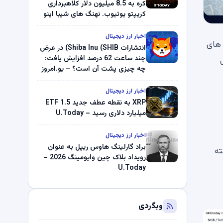
کره به 8.5 میلیون دلار کلاهبرداری
کریپتو یوتیوب. نهنگ های شیبا اینو
(SHIB) به دلیل خرابی پمپ قیمت
ناپدید می شوند. بلک راک 89.83
اخبار ارز دیجیتال
نال های
میلیون دلار U-Turn در بیت کوین را
انتشارات Shiba Inu (SHIB) در عرض
ثبت کرد – گزارش کریپتو صبح –
چند ساعت 62 درصد افزایش یافت:
نی
U.Today
چه چیزی پشت آن است؟ – یو.امروز
اخبار ارز دیجیتال
XRP به نقطه عطف جدید ETF 1.5
میلیارد دلاری رسید – U.Today
اخبار ارز دیجیتال
براد گارلینگ هاوس ریپل به عنوان
سته
رویداد بلاک چین وایومینگ 2026 –
U.Today
وبگردی