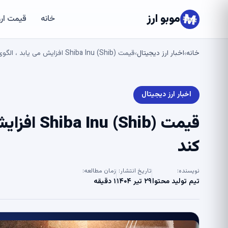
موبو ارز
خانه
قیمت ارز
خانه
اخبار ارز دیجیتال
قیمت Shiba Inu (Shib) افزایش می یابد ، الگوی اتریوم را توصیه می کند
›
›
اخبار ارز دیجیتال
قیمت Shib
کند
نویسنده:
تاریخ انتشار:
زمان مطالعه:
تیم تولید محتوا
۲۹ تیر ۱۴۰۴
۱ دقیقه