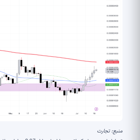
منبع:
تجارت