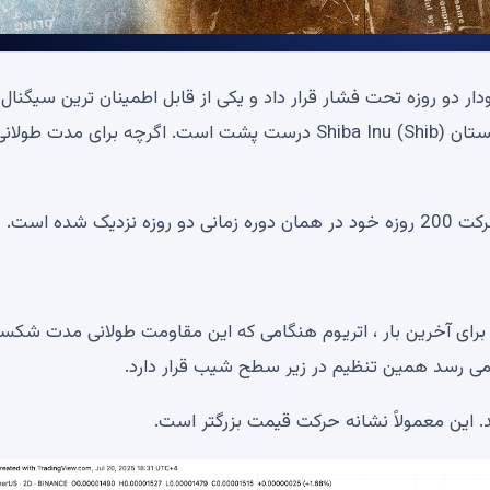
ETH) میانگین حرکت 200 روزه را در نمودار دو روزه تحت فشار قرار داد و یکی از قابل اطمینان ترین سیگ
دنباله را چشمک زد. اما در عین حال ، برجسته ترین وکیل پستان Shiba Inu (Shib) درست پشت است. اگرچه برای مدت طولا
با 0.00001522 دلار معامله شد. برای آخرین بار ، اتریوم هنگامی که این مقاومت طولانی مدت شک
می رسد همین تنظیم در زیر سطح شیب قرار دارد.
 این معمولاً نشانه حرکت قیمت بزرگتر است.