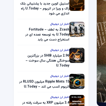
استیبل کوین جدید با پشتیبانی بلک
راک و ویزا در اتریوم – U.Today راه
اندازی می شود
اخبار ارز دیجیتال
Zcash به لطف Fortitude –
U.Today به توسعه عمده ای در
استخراج دست می یابد
اخبار ارز دیجیتال
2.96 میلیارد SHIB در بزرگترین
سوختگی هفتگی سال سوخت –
U.Today
اخبار ارز دیجیتال
Ripple Mints 15 میلیون RLUSD در
اتریوم کسب می کند – U.Today
اخبار ارز دیجیتال
3.4 میلیون XRP به سرقت رفته در