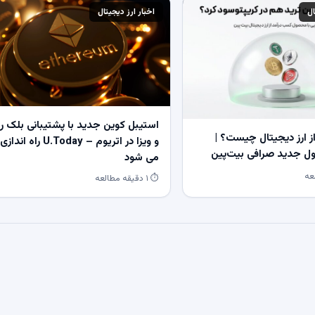
ال
اخبار ارز دیجیتال
استیبل کوین جدید با پشتیبانی بلک ر
 ارز دیجیتال چیست؟ |
و ویزا در اتریوم – U.Today راه اندازی
 جدید صرافی بیت‌پین
می شود
⏱ ۱ دقیقه مطالعه