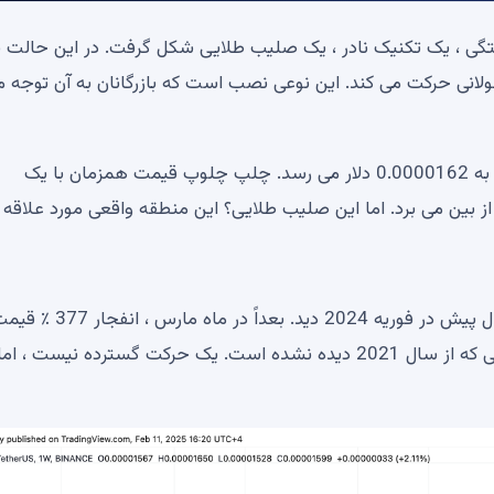
 در چارچوب یک زمان هفتگی ، یک تکنیک نادر ، یک صلیب طلایی شکل گرفت. در این حال
 متوسط ​​حرکت 23 روز برای مدت طولانی حرکت می کند. این نوعی نصب است که بازرگانان به آن توجه
در حال حاضر ، Shib با افزایش 7.5 ٪ در 24 ساعت گذشته به 0.0000162 دلار می رسد. چلپ چلوپ قیمت همزمان با یک
ا از بین می برد. اما این صلیب طلایی؟ این منطقه واقعی مورد علاقه
آخرین بار شیب در گرافیک ، آخرین باری که او حدود یک سال پیش در فوریه 2024 دید.
ماه مارس Shib را به 0.00004567 دلار ارسال کرد – سطحی که از سال 2021 دیده نشده است. یک حرکت گسترده نیست ،