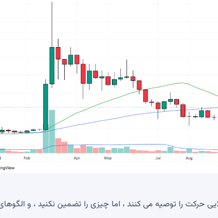
یی حرکت را توصیه می کنند ، اما چیزی را تضمین نکنید ، و الگوهای