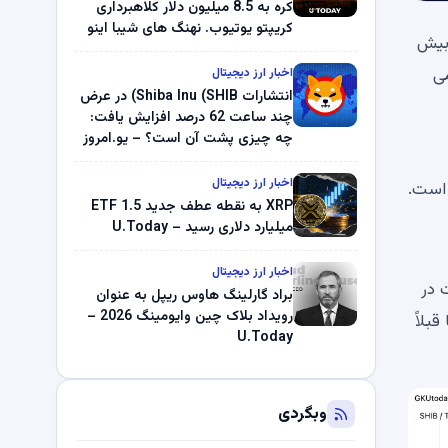
کره به 8.5 میلیون دلار کلاهبرداری
کریپتو یوتیوب. نهنگ های شیبا اینو
ت بیش
(SHIB) به دلیل خرابی پمپ قیمت
ناپدید می شوند. بلک راک 89.83
 می
اخبار ارز دیجیتال
میلیون دلار U-Turn در بیت کوین را
انتشارات Shiba Inu (SHIB) در عرض
ثبت کرد – گزارش کریپتو صبح –
چند ساعت 62 درصد افزایش یافت:
U.Today
چه چیزی پشت آن است؟ – یو.امروز
اخبار ارز دیجیتال
 است.
XRP به نقطه عطف جدید ETF 1.5
میلیارد دلاری رسید – U.Today
اخبار ارز دیجیتال
 بعداً در ماه مارس ، انفجار 377 ٪ قیمت در
براد گارلینگ هاوس ریپل به عنوان
رویداد بلاک چین وایومینگ 2026 –
 اما قبلاً
U.Today
وبگردی