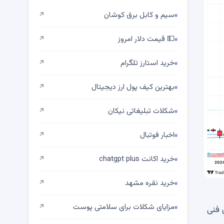
سیم و کابل برق کوشان
↗
💵 قیمت دلار امروز
↗
خرید استارز تلگرام
↗
بهترین کیف پول ارز دیجیتال
↗
شکلات تبلیغاتی نیکان
↗
اخبار فوتبال
↗
خرید اکانت chatgpt plus
↗
خرید نقره مشهد
↗
مزایای شکلات برای سلامتی پوست
↗
 فنی