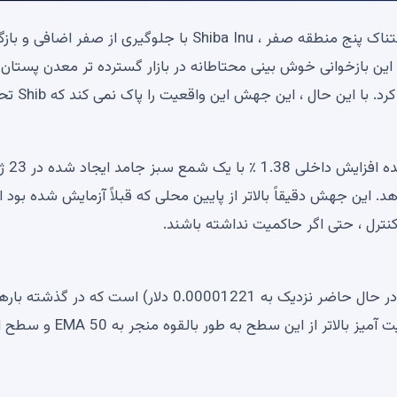
پس از نزدیک شدن خطرناک به غواصی به پنج منطقه وحشتناک پنج منطقه صفر ، Shiba Inu با جلوگیری از صفر 
د آورد. این بازخوانی خوش بینی محتاطانه در بازار گسترده تر معدن پستان 
کرد و یک پشتیبانی روانی کمی در دریای فشار فروش فراهم کرد. با ا
از دیدگاه فنی ، بهبودی Shib مشخص
تقریبا 0.00001173 USDT فشار می دهد. این جهش دقیقاً بالاتر از پایین محلی که قبلاً آزمایش شده بود
 کنترل ، حتی اگر حاکمیت نداشته باشند.
اکنون مقاومت بلافاصله در برابر نظارت یک EMA 26 روزه (در حال حاضر نزدیک به 0.00001221 دلار) است که در گ
عنوان یک منطقه رد خدمت کرده است. یک پیشرفت موفقیت آمیز بالاتر از این سطح 