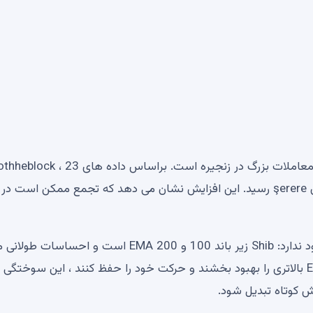
حمایت از این بازده متوسط ​​، افزایش قابل توجهی در حجم معاملات بزرگ در زنجیره است. براساس داده ها
ژوئن ، بالاترین 30 روز فعالیت سطح نهنگ به 4.13 تریلیون şerere رسید. این افزایش نشان می دهد که تجمع ممکن است 
با این وجود ، هیچ ناآگاهی از روند قطره ای گسترده تر وجود ندارد: Shib زیر باند 100 و 200 EMA است و احس
مش کوتاه تبدیل شود.