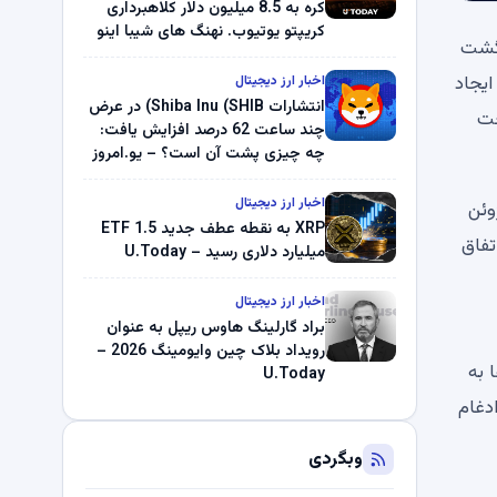
کره به 8.5 میلیون دلار کلاهبرداری
کریپتو یوتیوب. نهنگ های شیبا اینو
اضافی و بازگشت
(SHIB) به دلیل خرابی پمپ قیمت
ناپدید می شوند. بلک راک 89.83
ایجاد
اخبار ارز دیجیتال
میلیون دلار U-Turn در بیت کوین را
انتشارات Shiba Inu (SHIB) در عرض
ین حال ، این جهش این واقعیت را پاک نمی کند که Shib تحت
ثبت کرد – گزارش کریپتو صبح –
چند ساعت 62 درصد افزایش یافت:
U.Today
چه چیزی پشت آن است؟ – یو.امروز
اخبار ارز دیجیتال
 است ، که نشان دهنده افزایش داخلی 1.38 ٪ با یک شمع سبز جامد ایجاد شده در 23 ژوئن
XRP به نقطه عطف جدید ETF 1.5
 اتفاق
میلیارد دلاری رسید – U.Today
اخبار ارز دیجیتال
براد گارلینگ هاوس ریپل به عنوان
رویداد بلاک چین وایومینگ 2026 –
ذشته بارها به
U.Today
به طور بالقوه منجر به 50 EMA و سطح ادغام
وبگردی