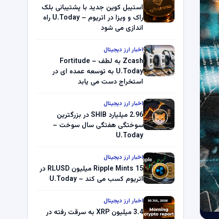
استیبل کوین جدید با پشتیبانی بلک
راک و ویزا در اتریوم – U.Today راه
اندازی می شود
اخبار ارز دیجیتال
Zcash به لطف Fortitude –
U.Today به توسعه عمده ای در
استخراج دست می یابد
اخبار ارز دیجیتال
2.96 میلیارد SHIB در بزرگترین
سوختگی هفتگی سال سوخت –
U.Today
اخبار ارز دیجیتال
Ripple Mints 15 میلیون RLUSD در
اتریوم کسب می کند – U.Today
اخبار ارز دیجیتال
3.4 میلیون XRP به سرقت رفته در