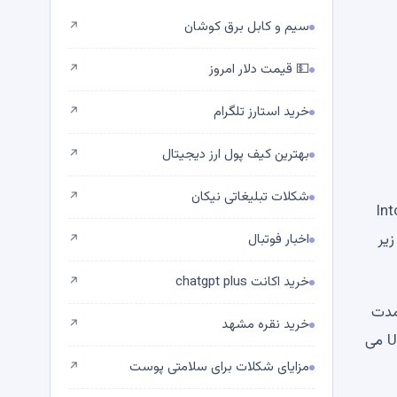
سیم و کابل برق کوشان
↗
💵 قیمت دلار امروز
↗
خرید استارز تلگرام
↗
بهترین کیف پول ارز دیجیتال
↗
شکلات تبلیغاتی نیکان
↗
ی Intothheblock ، 23
در زیر
اخبار فوتبال
↗
خرید اکانت chatgpt plus
↗
اسات طولانی مدت
خرید نقره مشهد
↗
همچنان در حال سقوط است. تا زمانی که گاوها سطح EMA بالاتری را بهبود بخشند و حرکت خود را حفظ کنند ، این سوختگی U می
مزایای شکلات برای سلامتی پوست
↗