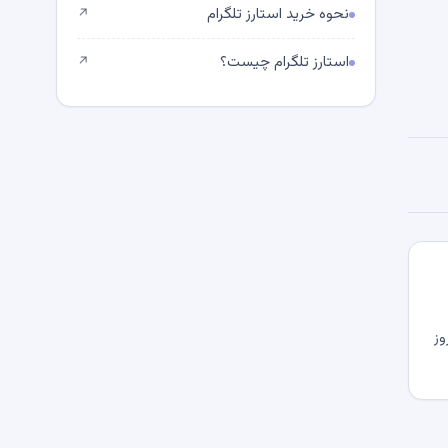
نحوه خرید استارز تلگرام
↗
استارز تلگرام چیست؟
↗
وز