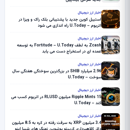
اخبار ارز دیجیتال
استیبل کوین جدید با پشتیبانی بلک راک و ویزا در
اتریوم – U.Today راه اندازی می شود
اخبار ارز دیجیتال
Zcash به لطف Fortitude – U.Today به توسعه
عمده ای در استخراج دست می یابد
اخبار ارز دیجیتال
2.96 میلیارد SHIB در بزرگترین سوختگی هفتگی سال
سوخت – U.Today
اخبار ارز دیجیتال
Ripple Mints 15 میلیون RLUSD در اتریوم کسب می
کند – U.Today
اخبار ارز دیجیتال
3.4 میلیون XRP به سرقت رفته در کره به 8.5 میلیون
دلار کلاهبرداری کریپتو یوتیوب. نهنگ های شیبا اینو