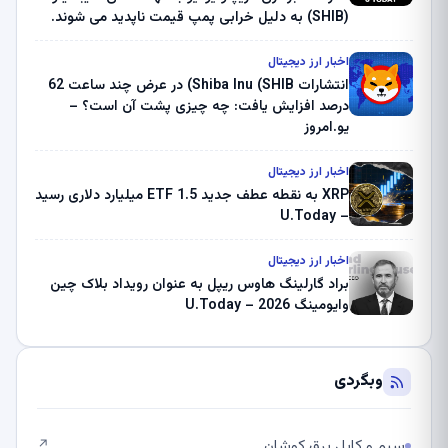
(SHIB) به دلیل خرابی پمپ قیمت ناپدید می شوند.
بلک راک 89.83 میلیون دلار U-Turn در بیت کوین را
ثبت کرد – گزارش کریپتو صبح – U.Today
اخبار ارز دیجیتال
انتشارات Shiba Inu (SHIB) در عرض چند ساعت 62
درصد افزایش یافت: چه چیزی پشت آن است؟ –
یو.امروز
اخبار ارز دیجیتال
XRP به نقطه عطف جدید ETF 1.5 میلیارد دلاری رسید
– U.Today
اخبار ارز دیجیتال
براد گارلینگ هاوس ریپل به عنوان رویداد بلاک چین
وایومینگ 2026 – U.Today
وبگردی
سیم و کابل برق کوشان
↗