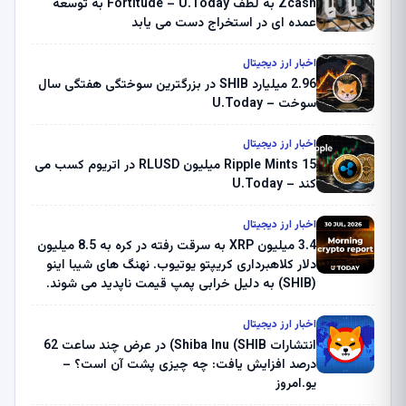
Zcash به لطف Fortitude – U.Today به توسعه
عمده ای در استخراج دست می یابد
اخبار ارز دیجیتال
2.96 میلیارد SHIB در بزرگترین سوختگی هفتگی سال
سوخت – U.Today
اخبار ارز دیجیتال
Ripple Mints 15 میلیون RLUSD در اتریوم کسب می
کند – U.Today
اخبار ارز دیجیتال
3.4 میلیون XRP به سرقت رفته در کره به 8.5 میلیون
دلار کلاهبرداری کریپتو یوتیوب. نهنگ های شیبا اینو
(SHIB) به دلیل خرابی پمپ قیمت ناپدید می شوند.
بلک راک 89.83 میلیون دلار U-Turn در بیت کوین را
ثبت کرد – گزارش کریپتو صبح – U.Today
اخبار ارز دیجیتال
انتشارات Shiba Inu (SHIB) در عرض چند ساعت 62
درصد افزایش یافت: چه چیزی پشت آن است؟ –
یو.امروز