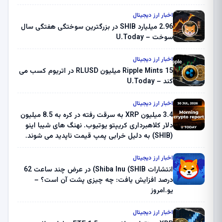
اخبار ارز دیجیتال
2.96 میلیارد SHIB در بزرگترین سوختگی هفتگی سال
سوخت – U.Today
اخبار ارز دیجیتال
Ripple Mints 15 میلیون RLUSD در اتریوم کسب می
کند – U.Today
اخبار ارز دیجیتال
3.4 میلیون XRP به سرقت رفته در کره به 8.5 میلیون
دلار کلاهبرداری کریپتو یوتیوب. نهنگ های شیبا اینو
(SHIB) به دلیل خرابی پمپ قیمت ناپدید می شوند.
بلک راک 89.83 میلیون دلار U-Turn در بیت کوین را
ثبت کرد – گزارش کریپتو صبح – U.Today
اخبار ارز دیجیتال
انتشارات Shiba Inu (SHIB) در عرض چند ساعت 62
درصد افزایش یافت: چه چیزی پشت آن است؟ –
یو.امروز
اخبار ارز دیجیتال