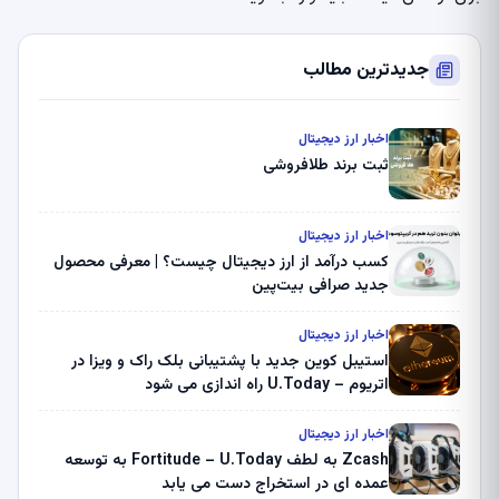
جدیدترین مطالب
اخبار ارز دیجیتال
ثبت برند طلافروشی
اخبار ارز دیجیتال
کسب درآمد از ارز دیجیتال چیست؟ | معرفی محصول
جدید صرافی بیت‌پین
اخبار ارز دیجیتال
استیبل کوین جدید با پشتیبانی بلک راک و ویزا در
اتریوم – U.Today راه اندازی می شود
اخبار ارز دیجیتال
Zcash به لطف Fortitude – U.Today به توسعه
عمده ای در استخراج دست می یابد