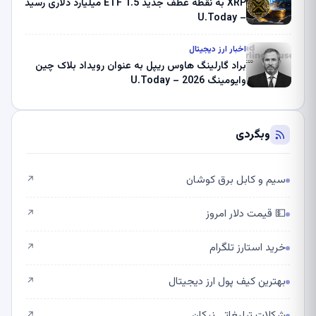
XRP به نقطه عطف جدید ETF 1.5 میلیارد دلاری رسید
– U.Today
اخبار ارز دیجیتال
براد گارلینگ هاوس ریپل به عنوان رویداد بلاک چین
وایومینگ 2026 – U.Today
وبگردی
سیم و کابل برق کوشان
↗
💵 قیمت دلار امروز
↗
خرید استارز تلگرام
↗
بهترین کیف پول ارز دیجیتال
↗
شکلات تبلیغاتی نیکان
↗