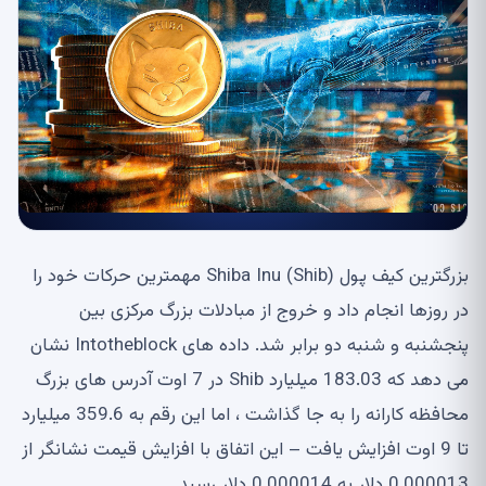
بزرگترین کیف پول Shiba Inu (Shib) مهمترین حرکات خود را
در روزها انجام داد و خروج از مبادلات بزرگ مرکزی بین
پنجشنبه و شنبه دو برابر شد. داده های Intotheblock نشان
می دهد که 183.03 میلیارد Shib در 7 اوت آدرس های بزرگ
محافظه کارانه را به جا گذاشت ، اما این رقم به 359.6 میلیارد
تا 9 اوت افزایش یافت – این اتفاق با افزایش قیمت نشانگر از
0.000013 دلار به 0.000014 دلار رسید.