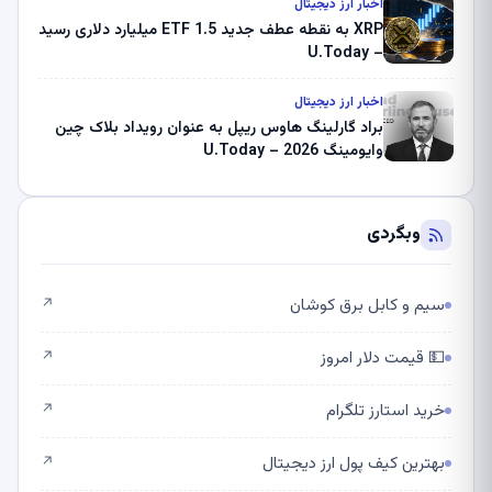
اخبار ارز دیجیتال
XRP به نقطه عطف جدید ETF 1.5 میلیارد دلاری رسید
– U.Today
اخبار ارز دیجیتال
براد گارلینگ هاوس ریپل به عنوان رویداد بلاک چین
وایومینگ 2026 – U.Today
وبگردی
سیم و کابل برق کوشان
↗
💵 قیمت دلار امروز
↗
خرید استارز تلگرام
↗
بهترین کیف پول ارز دیجیتال
↗