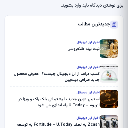
برای نوشتن دیدگاه باید
وارد بشوید
.
جدیدترین مطالب
اخبار ارز دیجیتال
ثبت برند طلافروشی
اخبار ارز دیجیتال
کسب درآمد از ارز دیجیتال چیست؟ | معرفی محصول
جدید صرافی بیت‌پین
اخبار ارز دیجیتال
استیبل کوین جدید با پشتیبانی بلک راک و ویزا در
اتریوم – U.Today راه اندازی می شود
اخبار ارز دیجیتال
Zcash به لطف Fortitude – U.Today به توسعه