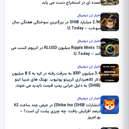
عمده ای در استخراج دست می یابد
اخبار ارز دیجیتال
2.96 میلیارد SHIB در بزرگترین سوختگی هفتگی سال
سوخت – U.Today
اخبار ارز دیجیتال
Ripple Mints 15 میلیون RLUSD در اتریوم کسب می
کند – U.Today
اخبار ارز دیجیتال
3.4 میلیون XRP به سرقت رفته در کره به 8.5 میلیون
دلار کلاهبرداری کریپتو یوتیوب. نهنگ های شیبا اینو
(SHIB) به دلیل خرابی پمپ قیمت ناپدید می شوند.
بلک راک 89.83 میلیون دلار U-Turn در بیت کوین را
ثبت کرد – گزارش کریپتو صبح – U.Today
اخبار ارز دیجیتال
انتشارات Shiba Inu (SHIB) در عرض چند ساعت 62
درصد افزایش یافت: چه چیزی پشت آن است؟ –
یو.امروز