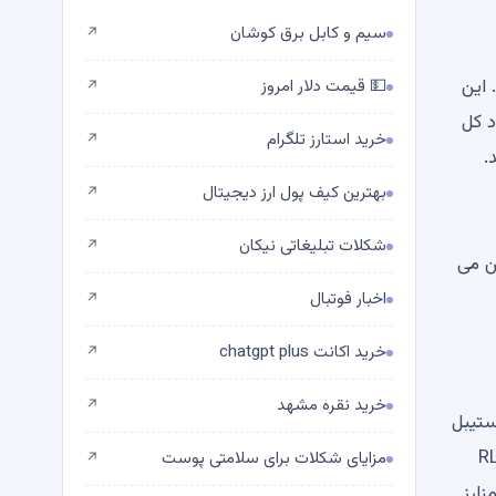
سیم و کابل برق کوشان
↗
بین برد. این
💵 قیمت دلار امروز
↗
رد دلار رسید. سود کل
خرید استارز تلگرام
↗
دلار دارند.
بهترین کیف پول ارز دیجیتال
↗
شکلات تبلیغاتی نیکان
↗
 و $0.00002045 حفظ کند. این می
اخبار فوتبال
↗
خرید اکانت chatgpt plus
↗
خرید نقره مشهد
↗
ضرب استیبل
ن RLUSD
مزایای شکلات برای سلامتی پوست
↗
رافی رمزارز