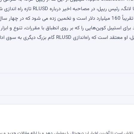
Uphold مستقر در لیتوانی ارسال شد. در همین حال، مونیکا لانگ، رئیس ریپل، در مصاحبه اخیر درباره RLUSD 
صحبت کرد. وی تاکید کرد که ارزش فعلی بازار استیبل کوین تقریباً 160 میلیارد دلار است و تخمین زده می شود که در چهار سا
و به رشد برای استیبل کوین‌هایی را که بر روی انطباق با مقررات، تنوع و ابزار
دارند، که هدف RLUSD ارائه آن است، برجسته کرد. برای ریپل، او معتقد است که راه‌اندازی RLUSD گام بزرگ دیگری به
لاش است تا آخرین اخبار ارز دیجیتال را پوشش دهد و با ارائه مقالات جدید و بر