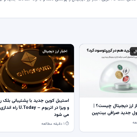
ال
اخبار ارز دیجیتال
استیبل کوین جدید با پشتیبانی بلک ر
 ارز دیجیتال چیست؟ |
و ویزا در اتریوم – U.Today راه اندازی
 جدید صرافی بیت‌پین
می شود
⏱ ۱ دقیقه مطالعه