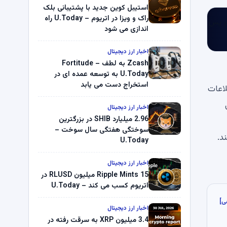
استیبل کوین جدید با پشتیبانی بلک
راک و ویزا در اتریوم – U.Today راه
اندازی می شود
اخبار ارز دیجیتال
Zcash به لطف Fortitude –
U.Today به توسعه عمده ای در
استخراج دست می یابد
ا نشان نمی دهد. اطلاعات
ی
اخبار ارز دیجیتال
2.96 میلیارد SHIB در بزرگترین
سوختگی هفتگی سال سوخت –
د.
U.Today
اخبار ارز دیجیتال
Ripple Mints 15 میلیون RLUSD در
اتریوم کسب می کند – U.Today
ی]
اخبار ارز دیجیتال
3.4 میلیون XRP به سرقت رفته در