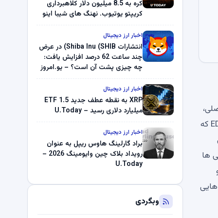
کره به 8.5 میلیون دلار کلاهبرداری
کریپتو یوتیوب. نهنگ های شیبا اینو
(SHIB) به دلیل خرابی پمپ قیمت
ناپدید می شوند. بلک راک 89.83
اخبار ارز دیجیتال
میلیون دلار U-Turn در بیت کوین را
انتشارات Shiba Inu (SHIB) در عرض
ثبت کرد – گزارش کریپتو صبح –
چند ساعت 62 درصد افزایش یافت:
U.Today
چه چیزی پشت آن است؟ – یو.امروز
اخبار ارز دیجیتال
XRP به نقطه عطف جدید ETF 1.5
صلی،
میلیارد دلاری رسید – U.Today
به ویژه موارد مرتبط با یکپارچگی بازار و حمایت از سرمایه گذاران تمرکز خواهد کرد، در حالی که سیستم پایگاه داده داخلی EDGAR که
اخبار ارز دیجیتال
براد گارلینگ هاوس ریپل به عنوان
رویداد بلاک چین وایومینگ 2026 –
ی ها
U.Today
ل برنامه هایی
وبگردی