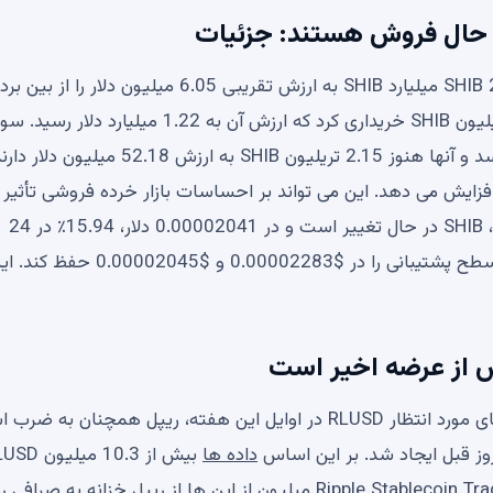
یک نهنگ SHIB 250 میلیارد SHIB به ارزش تقریبی 6.05 میلیون دلار را از 
نهنگ در آگوست 2020 وارد بازار شیبا اینو شد و 15.28 تریلیون SHIB خریداری کرد که ارزش آن به 1.22 میلیا
سرمایه گذاران از دارایی های آنها به 109 میلیون دلار می رسد و آنها هنوز 2.15 تریلیون SHIB به ارزش 52.18 میلیون 
 افزایش می دهد. این می تواند بر احساسات بازار خرده فروشی تأثیر
بگذارد و نوسانات را افزایش دهد. در زمان نگارش این مقاله، SHIB در حال تغییر است و در 0.00002041 دلار، 15.94٪ در 24
ساعت گذشته کاهش یافته است. دارایی نتوانست هر دو سطح پشتیبانی را در $0.00002283
در میان استیبل کوین های مورد انتظار RLUSD در اوایل این هفته، ریپل همچنان به 
وز قبل ایجاد شد. بر این اساس
داده ها
بیش از 10.3 میلیو
منتقل شده به صورت دسته ای، ارائه شده توسط Ripple Stablecoin Tracker. 1.5 میلیون از این ها از ریپل خزانه به ص