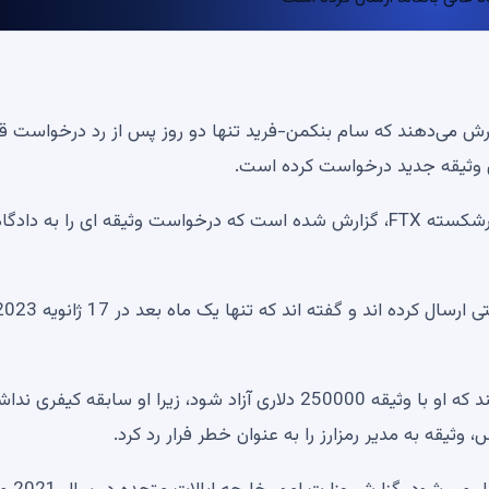
ارش می‌دهند که سام بنکمن-فرید تنها دو روز پس از رد درخواست ق
سام بنکمن-فرید زندانی، بنیانگذار صرافی ارزهای دیجیتال ورشکسته FTX، گزارش شده است که درخواست وثیقه ای را به دادگا
پیش از این، در 13 دسامبر، وکلای بانکمن-فرید اصرار داشتند که او با وثیقه 250000 دلاری آزاد شود، زیرا او سابقه 
وثیقه به مدیر رمزارز را به عنوان خطر فرار رد کرد.