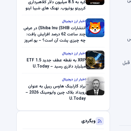
 می شود. گزارش وزارت امور خارجه ایالات متحده در سال 2021 می
کره به 8.5 میلیون دلار کلاهبرداری
کریپتو یوتیوب. نهنگ های شیبا اینو
(SHIB) به دلیل خرابی پمپ قیمت
ناپدید می شوند. بلک راک 89.83
اخبار ارز دیجیتال
میلیون دلار U-Turn در بیت کوین را
انتشارات Shiba Inu (SHIB) در عرض
ثبت کرد – گزارش کریپتو صبح –
چند ساعت 62 درصد افزایش یافت:
س
U.Today
چه چیزی پشت آن است؟ – یو.امروز
اخبار ارز دیجیتال
XRP به نقطه عطف جدید ETF 1.5
که قبل
میلیارد دلاری رسید – U.Today
اخبار ارز دیجیتال
براد گارلینگ هاوس ریپل به عنوان
رویداد بلاک چین وایومینگ 2026 –
U.Today
وبگردی