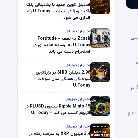
استیبل کوین جدید با پشتیبانی بلک
راک و ویزا در اتریوم – U.Today راه
اندازی می شود
اخبار ارز دیجیتال
بلی
Zcash به لطف Fortitude –
U.Today به توسعه عمده ای در
استخراج دست می یابد
ه
اخبار ارز دیجیتال
2.96 میلیارد SHIB در بزرگترین
سوختگی هفتگی سال سوخت –
U.Today
بنیانگذاران درخواستی ارسال کرده اند و گفته اند که تنها یک ماه بعد در 17 ژانویه 2023 در
اخبار ارز دیجیتال
Ripple Mints 15 میلیون RLUSD در
کیفری نداشت و
اتریوم کسب می کند – U.Today
اخبار ارز دیجیتال
3.4 میلیون XRP به سرقت رفته در