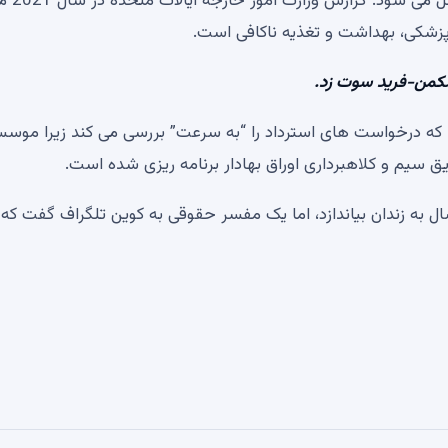
بنکمن-فرید به زندان فاکس هیل، تنها زندان در باهاما منتقل
پزشکی، بهداشت و تغذیه ناکافی است.
ید که درخواست های استرداد را “به سرعت” بررسی می کند زیرا موس
 سیم و کلاهبرداری اوراق بهادار برنامه ریزی شده است.
مات متعدد ممکن است بانکمن-فرید را به مدت 115 سال به زندان بیاندازد، اما یک مفسر حقوقی به کوین تلگراف گفت 