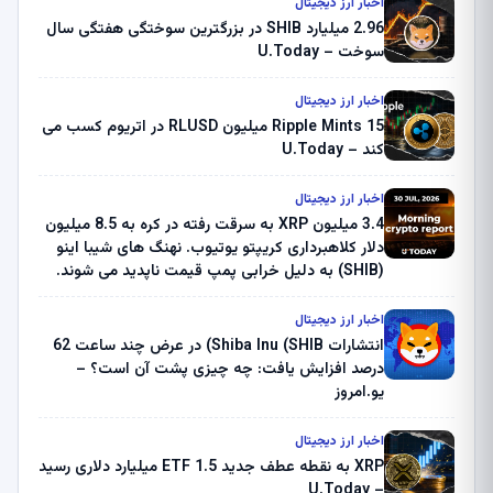
اخبار ارز دیجیتال
2.96 میلیارد SHIB در بزرگترین سوختگی هفتگی سال
سوخت – U.Today
اخبار ارز دیجیتال
Ripple Mints 15 میلیون RLUSD در اتریوم کسب می
کند – U.Today
اخبار ارز دیجیتال
3.4 میلیون XRP به سرقت رفته در کره به 8.5 میلیون
دلار کلاهبرداری کریپتو یوتیوب. نهنگ های شیبا اینو
(SHIB) به دلیل خرابی پمپ قیمت ناپدید می شوند.
بلک راک 89.83 میلیون دلار U-Turn در بیت کوین را
ثبت کرد – گزارش کریپتو صبح – U.Today
اخبار ارز دیجیتال
انتشارات Shiba Inu (SHIB) در عرض چند ساعت 62
درصد افزایش یافت: چه چیزی پشت آن است؟ –
یو.امروز
اخبار ارز دیجیتال
XRP به نقطه عطف جدید ETF 1.5 میلیارد دلاری رسید
– U.Today