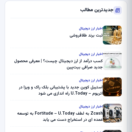
جدیدترین مطالب
اخبار ارز دیجیتال
ثبت برند طلافروشی
اخبار ارز دیجیتال
کسب درآمد از ارز دیجیتال چیست؟ | معرفی محصول
جدید صرافی بیت‌پین
اخبار ارز دیجیتال
استیبل کوین جدید با پشتیبانی بلک راک و ویزا در
اتریوم – U.Today راه اندازی می شود
اخبار ارز دیجیتال
Zcash به لطف Fortitude – U.Today به توسعه
عمده ای در استخراج دست می یابد