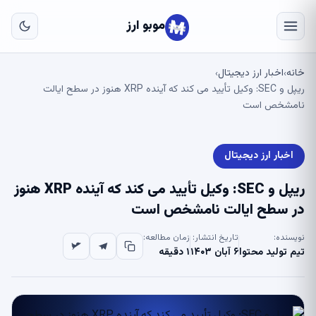
به
مح
موبو ارز
اص
خانه
اخبار ارز دیجیتال
›
›
ریپل و SEC: وکیل تأیید می کند که آینده XRP هنوز در سطح ایالت
نامشخص است
اخبار ارز دیجیتال
ریپل و SEC: وکیل تأیید می کند که آینده XRP هنوز
در سطح ایالت نامشخص است
نویسنده:
تاریخ انتشار:
زمان مطالعه:
تیم تولید محتوا
۶ آبان ۱۴۰۳
۱ دقیقه