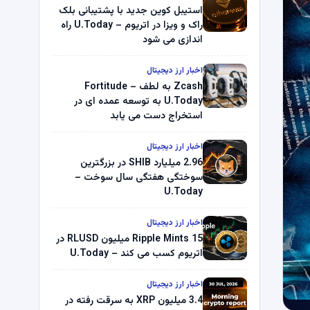
استیبل کوین جدید با پشتیبانی بلک
راک و ویزا در اتریوم – U.Today راه
اندازی می شود
اخبار ارز دیجیتال
Zcash به لطف Fortitude –
U.Today به توسعه عمده ای در
استخراج دست می یابد
اخبار ارز دیجیتال
2.96 میلیارد SHIB در بزرگترین
سوختگی هفتگی سال سوخت –
U.Today
اخبار ارز دیجیتال
Ripple Mints 15 میلیون RLUSD در
اتریوم کسب می کند – U.Today
اخبار ارز دیجیتال
3.4 میلیون XRP به سرقت رفته در