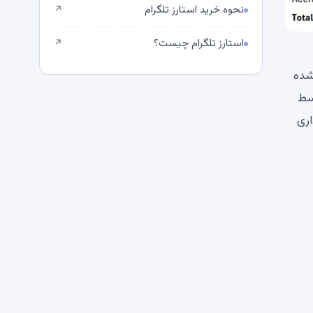
نحوه خرید استارز تلگرام
↗
استارز تلگرام چیست؟
↗
شده
 توسط
اری