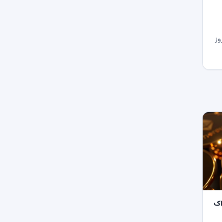
وز
اک