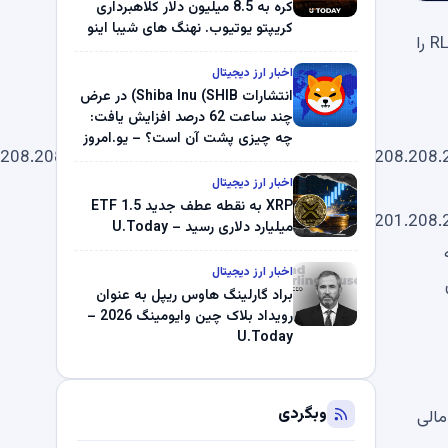
کره به 8.5 میلیون دلار کلاهبرداری
کریپتو یوتیوب. نهنگ های شیبا اینو
گزارش ذخیره جدید Ripple USD (RLUSD) توسط BPM اعلام شد. ریپل ، که مسئولیت کامل بودن ، صحت و اعتبار ذخایر RLUSD را
(SHIB) به دلیل خرابی پمپ قیمت
ناپدید می شوند. بلک راک 89.83
اخبار ارز دیجیتال
میلیون دلار U-Turn در بیت کوین را
انتشارات Shiba Inu (SHIB) در عرض
ثبت کرد – گزارش کریپتو صبح –
چند ساعت 62 درصد افزایش یافت:
U.Today
چه چیزی پشت آن است؟ – یو.امروز
.208.208.201.208.208.201.208.201.208.201.208.208.208.
اخبار ارز دیجیتال
XRP به نقطه عطف جدید ETF 1.5
.208.208.201.201.208.201.201.208.
میلیارد دلاری رسید – U.Today
 به
اخبار ارز دیجیتال
براد گارلینگ هاوس ریپل به عنوان
رویداد بلاک چین وایومینگ 2026 –
U.Today
وبگردی
 موسسات مالی