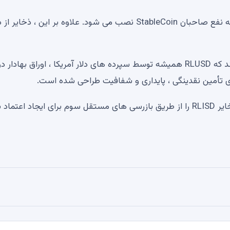
این حساب ها به نمایندگی از شرکت خواهد بود و به ویژه به نفع صاحبان StableCoin نصب می شود. علاوه بر این ، ذ
این همیشه با این واقعیت سازگار است که ریپل ادعا می کند که RLUSD همیشه توسط سپرده های دلار آمریکا ، اوراق بهاد
ی تأمین نقدینگی ، پایداری و شفافیت طراحی شده است.
همانطور که قبلاً ذکر شد ، ریپل همچنان تصویب ماهانه ذخایر RLISD را از طریق بازرسی های مستقل سوم برای ایجاد اعتماد