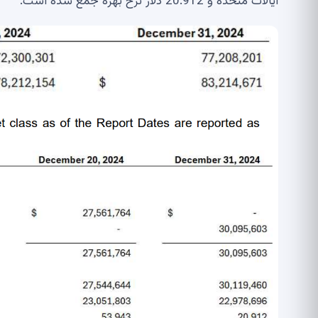
ایالات متحده و 20.912 دلار نرخ بهره جمع شده است.