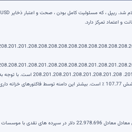
208.201.201.208.208.208.208.208.208.208.208.208.208.
208.208.201.208.201.208.208.208.208.201.208.201.208.
208.201.208.201.208.201.208.201.208 .201.201.208.201.201.201.208.201 RLUSD 77.208.201 است. با توجه
اینکه StableCoin توسط 1: 1 به USD ثابت است ، نرخ پوشش 107.77 ٪ است. بیشتر این دامنه توسط فاکتورهای خزانه داری
بزرگترین دارایی بعدی در ذخایر 30،119.460 دلار است. این معادل معادل 22.978.696 دلار در سپرده های نقدی با