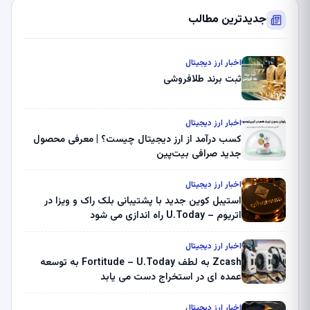
جدیدترین مطالب
اخبار ارز دیجیتال
ثبت برند طلافروشی
اخبار ارز دیجیتال
کسب درآمد از ارز دیجیتال چیست؟ | معرفی محصول
جدید صرافی بیت‌پین
اخبار ارز دیجیتال
استیبل کوین جدید با پشتیبانی بلک راک و ویزا در
اتریوم – U.Today راه اندازی می شود
اخبار ارز دیجیتال
Zcash به لطف Fortitude – U.Today به توسعه
عمده ای در استخراج دست می یابد
اخبار ارز دیجیتال