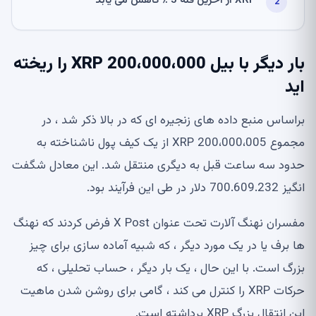
XRP از آخرین قله 5 ٪ کاهش می یابد
بار دیگر با بیل 200،000،000 XRP را ریخته
اید
براساس منبع داده های زنجیره ای که در بالا ذکر شد ، در
مجموع 200،000،005 XRP از یک کیف پول ناشناخته به
حدود سه ساعت قبل به دیگری منتقل شد. این معادل شگفت
انگیز 700.609.232 دلار در طی این فرآیند بود.
مفسران نهنگ آلارت تحت عنوان X Post فرض کردند که نهنگ
ها برف یا در یک مورد دیگر ، که شبیه آماده سازی برای چیز
بزرگ است. با این حال ، یک بار دیگر ، حساب تحلیلی ، که
حرکات XRP را کنترل می کند ، گامی برای روشن شدن ماهیت
این انتقال بزرگ XRP برداشته است.