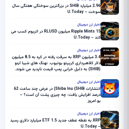
2.96 میلیارد SHIB در بزرگترین سوختگی هفتگی سال
سوخت – U.Today
اخبار ارز دیجیتال
Ripple Mints 15 میلیون RLUSD در اتریوم کسب می
کند – U.Today
اخبار ارز دیجیتال
3.4 میلیون XRP به سرقت رفته در کره به 8.5 میلیون
دلار کلاهبرداری کریپتو یوتیوب. نهنگ های شیبا اینو
(SHIB) به دلیل خرابی پمپ قیمت ناپدید می شوند.
بلک راک 89.83 میلیون دلار U-Turn در بیت کوین را
ثبت کرد – گزارش کریپتو صبح – U.Today
اخبار ارز دیجیتال
انتشارات Shiba Inu (SHIB) در عرض چند ساعت 62
درصد افزایش یافت: چه چیزی پشت آن است؟ –
یو.امروز
اخبار ارز دیجیتال
XRP به نقطه عطف جدید ETF 1.5 میلیارد دلاری رسید
– U.Today