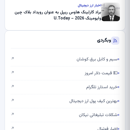
اخبار ارز دیجیتال
براد گارلینگ هاوس ریپل به عنوان رویداد بلاک چین
وایومینگ 2026 – U.Today
وبگردی
سیم و کابل برق کوشان
↗
💵 قیمت دلار امروز
↗
خرید استارز تلگرام
↗
بهترین کیف پول ارز دیجیتال
↗
شکلات تبلیغاتی نیکان
↗
اخبار فوتبال
↗