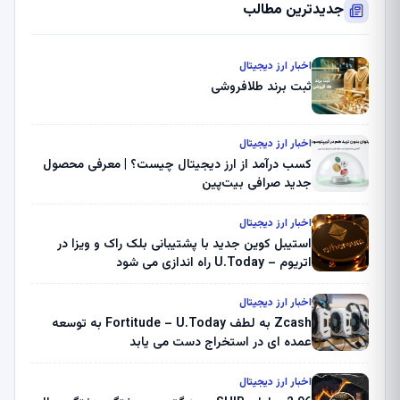
جدیدترین مطالب
اخبار ارز دیجیتال
ثبت برند طلافروشی
اخبار ارز دیجیتال
کسب درآمد از ارز دیجیتال چیست؟ | معرفی محصول
جدید صرافی بیت‌پین
اخبار ارز دیجیتال
استیبل کوین جدید با پشتیبانی بلک راک و ویزا در
اتریوم – U.Today راه اندازی می شود
اخبار ارز دیجیتال
Zcash به لطف Fortitude – U.Today به توسعه
عمده ای در استخراج دست می یابد
اخبار ارز دیجیتال