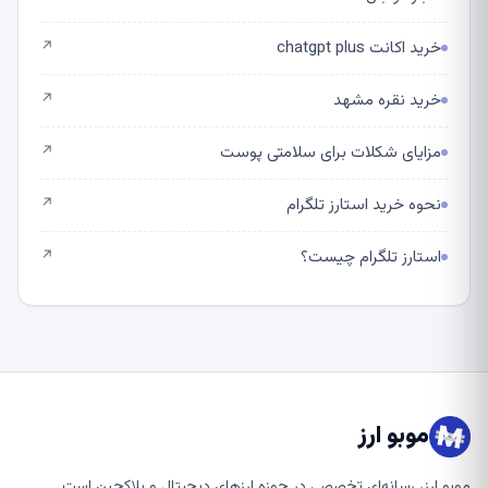
خرید اکانت chatgpt plus
↗
خرید نقره مشهد
↗
مزایای شکلات برای سلامتی پوست
↗
نحوه خرید استارز تلگرام
↗
استارز تلگرام چیست؟
↗
موبو ارز
موبو ارز، رسانه‌ای تخصصی در حوزه ارزهای دیجیتال و بلاکچین است.