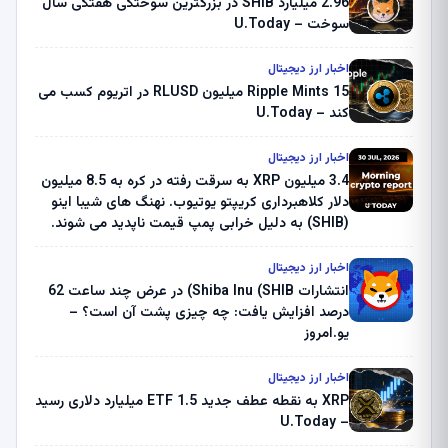
2.96 میلیارد SHIB در بزرگترین سوختگی هفتگی سال
سوخت – U.Today
اخبار ارز دیجیتال
Ripple Mints 15 میلیون RLUSD در اتریوم کسب می
کند – U.Today
اخبار ارز دیجیتال
3.4 میلیون XRP به سرقت رفته در کره به 8.5 میلیون
دلار کلاهبرداری کریپتو یوتیوب. نهنگ های شیبا اینو
(SHIB) به دلیل خرابی پمپ قیمت ناپدید می شوند.
بلک راک 89.83 میلیون دلار U-Turn در بیت کوین را
ثبت کرد – گزارش کریپتو صبح – U.Today
اخبار ارز دیجیتال
انتشارات Shiba Inu (SHIB) در عرض چند ساعت 62
درصد افزایش یافت: چه چیزی پشت آن است؟ –
یو.امروز
اخبار ارز دیجیتال
XRP به نقطه عطف جدید ETF 1.5 میلیارد دلاری رسید
– U.Today