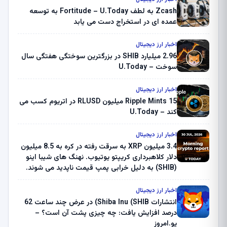
Zcash به لطف Fortitude – U.Today به توسعه
عمده ای در استخراج دست می یابد
اخبار ارز دیجیتال
2.96 میلیارد SHIB در بزرگترین سوختگی هفتگی سال
سوخت – U.Today
اخبار ارز دیجیتال
Ripple Mints 15 میلیون RLUSD در اتریوم کسب می
کند – U.Today
اخبار ارز دیجیتال
3.4 میلیون XRP به سرقت رفته در کره به 8.5 میلیون
دلار کلاهبرداری کریپتو یوتیوب. نهنگ های شیبا اینو
(SHIB) به دلیل خرابی پمپ قیمت ناپدید می شوند.
بلک راک 89.83 میلیون دلار U-Turn در بیت کوین را
ثبت کرد – گزارش کریپتو صبح – U.Today
اخبار ارز دیجیتال
انتشارات Shiba Inu (SHIB) در عرض چند ساعت 62
درصد افزایش یافت: چه چیزی پشت آن است؟ –
یو.امروز