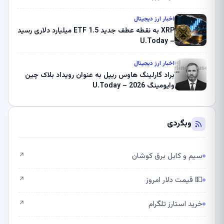
اخبار ارز دیجیتال
XRP به نقطه عطف جدید ETF 1.5 میلیارد دلاری رسید
– U.Today
اخبار ارز دیجیتال
براد گارلینگ هاوس ریپل به عنوان رویداد بلاک چین
وایومینگ 2026 – U.Today
وبگردی
سیم و کابل برق کوشان
↗
💵 قیمت دلار امروز
↗
خرید استارز تلگرام
↗