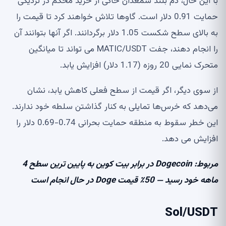
با این حال، دم بلند شمعدان حاکی از خرید محکم در نزدیکی
حمایت 0.91 دلار است. گاوها تلاش خواهند کرد تا قیمت را
به بالای سطح شکست 1.05 دلار برگردانند. اگر آنها بتوانند آن
را انجام دهند، جفت MATIC/USDT می تواند تا میانگین
متحرک نمایی 20 روزه (1.17 دلار) افزایش یابد.
از سوی دیگر، اگر قیمت از سطح فعلی کاهش یابد، نشان
می‌دهد که خرس‌ها تمایلی به کنار گذاشتن سلطه خود ندارند.
این خطر سقوط به منطقه حمایت بحرانی 0.74-0.69 دلار را
افزایش می دهد.
مربوط:
Dogecoin در برابر بیت کوین به پایین ترین سطح 4
ماهه خود رسید — 50٪ قیمت Doge در حال انجام است
Sol/USDT