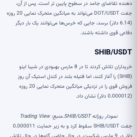
دهنده تقاضای جامد در سطوح پایین تر است. پس از آن،
جفت DOT/USDT می‌تواند به میانگین متحرک نمایی 20 روزه
(6.14 دلار) برسد، جایی که خرس‌ها می‌توانند یک بار دیگر
دفاعی قوی داشته باشند.
SHIB/USDT
خریداران تلاش کردند تا در 8 مارس بهبودی در شیبا اینو
(SHIB) را آغاز کنند، اما فتیله بلند در کندل استیک آن روز
فروش قوی را در نزدیکی میانگین متحرک نمایی 20 روزه
(0.000012 دلار) نشان داد.
نمودار روزانه SHIB/USDT.منبع: Trading View
جفت SHIB/USDT سقوط کرد و به زیر حمایت 0.000011
دلار در 9 مارس شکست. در حال حاضر، گاوها در حال تلاش