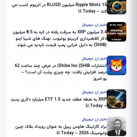
Ripple Mints 15 میلیون RLUSD در اتریوم کسب می
کند – U.Today
اخبار ارز دیجیتال
3.4 میلیون XRP به سرقت رفته در کره به 8.5 میلیون
دلار کلاهبرداری کریپتو یوتیوب. نهنگ های شیبا اینو
(SHIB) به دلیل خرابی پمپ قیمت ناپدید می شوند.
بلک راک 89.83 میلیون دلار U-Turn در بیت کوین را
ثبت کرد – گزارش کریپتو صبح – U.Today
اخبار ارز دیجیتال
انتشارات Shiba Inu (SHIB) در عرض چند ساعت 62
درصد افزایش یافت: چه چیزی پشت آن است؟ –
یو.امروز
اخبار ارز دیجیتال
XRP به نقطه عطف جدید ETF 1.5 میلیارد دلاری رسید
– U.Today
اخبار ارز دیجیتال
براد گارلینگ هاوس ریپل به عنوان رویداد بلاک چین
وایومینگ 2026 – U.Today