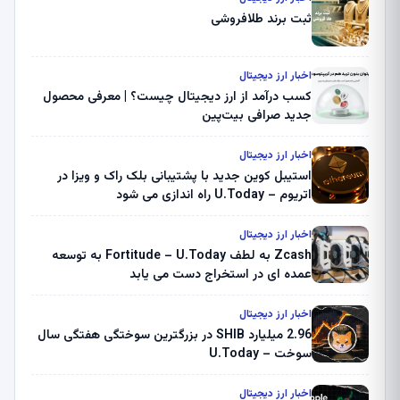
ثبت برند طلافروشی
اخبار ارز دیجیتال
کسب درآمد از ارز دیجیتال چیست؟ | معرفی محصول
جدید صرافی بیت‌پین
اخبار ارز دیجیتال
استیبل کوین جدید با پشتیبانی بلک راک و ویزا در
اتریوم – U.Today راه اندازی می شود
اخبار ارز دیجیتال
Zcash به لطف Fortitude – U.Today به توسعه
عمده ای در استخراج دست می یابد
اخبار ارز دیجیتال
2.96 میلیارد SHIB در بزرگترین سوختگی هفتگی سال
سوخت – U.Today
اخبار ارز دیجیتال