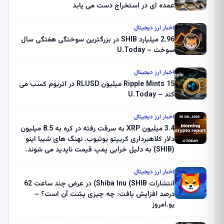
عمده ای در استخراج دست می یابد
اخبار ارز دیجیتال
2.96 میلیارد SHIB در بزرگترین سوختگی هفتگی سال
سوخت – U.Today
اخبار ارز دیجیتال
Ripple Mints 15 میلیون RLUSD در اتریوم کسب می
کند – U.Today
اخبار ارز دیجیتال
3.4 میلیون XRP به سرقت رفته در کره به 8.5 میلیون
دلار کلاهبرداری کریپتو یوتیوب. نهنگ های شیبا اینو
(SHIB) به دلیل خرابی پمپ قیمت ناپدید می شوند.
بلک راک 89.83 میلیون دلار U-Turn در بیت کوین را
ثبت کرد – گزارش کریپتو صبح – U.Today
اخبار ارز دیجیتال
انتشارات Shiba Inu (SHIB) در عرض چند ساعت 62
درصد افزایش یافت: چه چیزی پشت آن است؟ –
یو.امروز