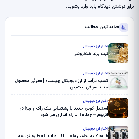
برای نوشتن دیدگاه باید
وارد بشوید
.
جدیدترین مطالب
اخبار ارز دیجیتال
ثبت برند طلافروشی
اخبار ارز دیجیتال
کسب درآمد از ارز دیجیتال چیست؟ | معرفی محصول
جدید صرافی بیت‌پین
اخبار ارز دیجیتال
استیبل کوین جدید با پشتیبانی بلک راک و ویزا در
اتریوم – U.Today راه اندازی می شود
اخبار ارز دیجیتال
Zcash به لطف Fortitude – U.Today به توسعه