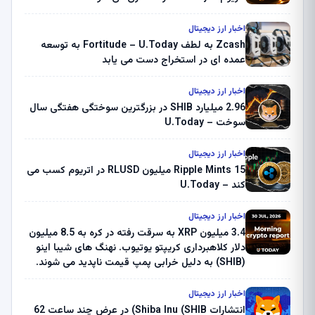
اخبار ارز دیجیتال
Zcash به لطف Fortitude – U.Today به توسعه
عمده ای در استخراج دست می یابد
اخبار ارز دیجیتال
2.96 میلیارد SHIB در بزرگترین سوختگی هفتگی سال
سوخت – U.Today
اخبار ارز دیجیتال
Ripple Mints 15 میلیون RLUSD در اتریوم کسب می
کند – U.Today
اخبار ارز دیجیتال
3.4 میلیون XRP به سرقت رفته در کره به 8.5 میلیون
دلار کلاهبرداری کریپتو یوتیوب. نهنگ های شیبا اینو
(SHIB) به دلیل خرابی پمپ قیمت ناپدید می شوند.
بلک راک 89.83 میلیون دلار U-Turn در بیت کوین را
ثبت کرد – گزارش کریپتو صبح – U.Today
اخبار ارز دیجیتال
انتشارات Shiba Inu (SHIB) در عرض چند ساعت 62