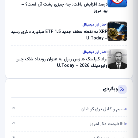
درصد افزایش یافت: چه چیزی پشت آن است؟ –
یو.امروز
اخبار ارز دیجیتال
XRP به نقطه عطف جدید ETF 1.5 میلیارد دلاری رسید
– U.Today
اخبار ارز دیجیتال
براد گارلینگ هاوس ریپل به عنوان رویداد بلاک چین
وایومینگ 2026 – U.Today
وبگردی
سیم و کابل برق کوشان
↗
💵 قیمت دلار امروز
↗