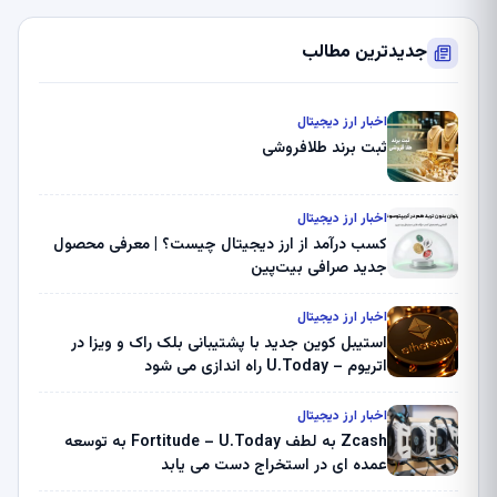
جدیدترین مطالب
اخبار ارز دیجیتال
ثبت برند طلافروشی
اخبار ارز دیجیتال
کسب درآمد از ارز دیجیتال چیست؟ | معرفی محصول
جدید صرافی بیت‌پین
اخبار ارز دیجیتال
استیبل کوین جدید با پشتیبانی بلک راک و ویزا در
اتریوم – U.Today راه اندازی می شود
اخبار ارز دیجیتال
Zcash به لطف Fortitude – U.Today به توسعه
عمده ای در استخراج دست می یابد