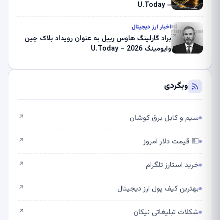
– U.Today
اخبار ارز دیجیتال
براد گارلینگ هاوس ریپل به عنوان رویداد بلاک چین
وایومینگ 2026 – U.Today
وبگردی
سیم و کابل برق کوشان
↗
💵 قیمت دلار امروز
↗
خرید استارز تلگرام
↗
بهترین کیف پول ارز دیجیتال
↗
شکلات تبلیغاتی نیکان
↗