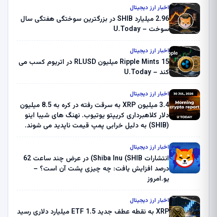
اخبار ارز دیجیتال
2.96 میلیارد SHIB در بزرگترین سوختگی هفتگی سال
سوخت – U.Today
اخبار ارز دیجیتال
Ripple Mints 15 میلیون RLUSD در اتریوم کسب می
کند – U.Today
اخبار ارز دیجیتال
3.4 میلیون XRP به سرقت رفته در کره به 8.5 میلیون
دلار کلاهبرداری کریپتو یوتیوب. نهنگ های شیبا اینو
(SHIB) به دلیل خرابی پمپ قیمت ناپدید می شوند.
بلک راک 89.83 میلیون دلار U-Turn در بیت کوین را
ثبت کرد – گزارش کریپتو صبح – U.Today
اخبار ارز دیجیتال
انتشارات Shiba Inu (SHIB) در عرض چند ساعت 62
درصد افزایش یافت: چه چیزی پشت آن است؟ –
یو.امروز
اخبار ارز دیجیتال
XRP به نقطه عطف جدید ETF 1.5 میلیارد دلاری رسید