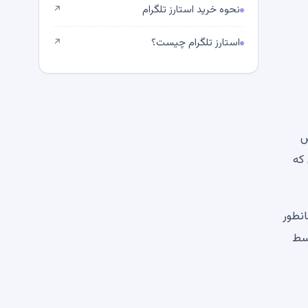
نحوه خرید استارز تلگرام
↗
استارز تلگرام چیست؟
↗
ش
که
نطور
وسط