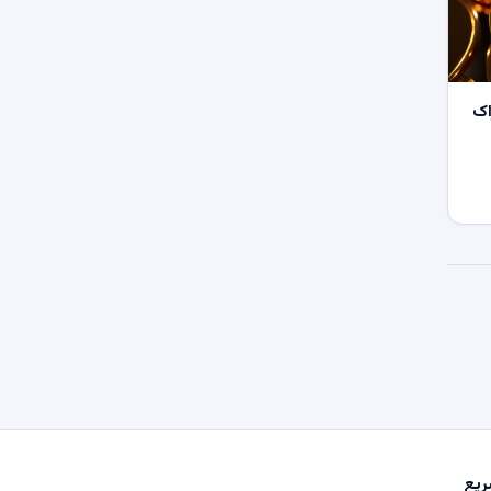
اک
یع