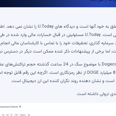
سلب مسئولیت: نظرات بیان شده توسط نویسندگان ما متعلق به خود آنها است و دیدگاه های U.Today ر
مالی و بازار ارائه شده در U.Today فقط برای اهداف اطلاعاتی است. U.Today مسئولیتی در قبال خسارات مالی وارد شده در ط
 سرمایه گذاری، تحقیقات خود را با تماس با کارشناسان مالی انجام
ست، اما برخی از پیشنهادات ذکر شده ممکن است دیگر در دسترس نب
بر اساس داده‌های IntoTheBlock، ارز دیجیتال Dogecoin (DOGE) با موضوع سگ در 24 ساعت گذشته حجم تراک
معادل 1.17 میلیارد دلار داشته است. این نشان دهنده 8.33 میلیارد DOGE از نظر رمزنگاری است. اگرچه این رقم قابل ت