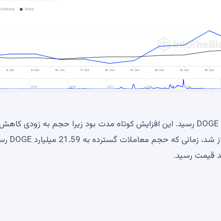
در 21 اکتبر، Dogecoin در معاملات بزرگ به 12.87 میلیارد DOGE رسید. این افزایش کوتاه مدت بود زیرا حجم به زودی کاهش
یافت. با نگاهی به تصویر گسترده تر، کاهش در 16 اکتبر آغ