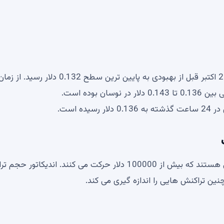
قیمت Dogecoin متعاقباً با کاهش سود مواجه شد و در 23 اکتبر قبل از بهبودی به پایین ترین سطح 0.132
طبق گفته IntoTheBlock، تراکنش های بزرگ تراکنش هایی هستند که بیش از 100000 دلار حرکت می کنند. اندیکا
ین تراکنش هایی را اندازه گیری می کند.