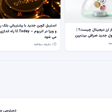
استیبل کوین جدید با پشتیبانی بلک ر
 ارز دیجیتال چیست؟ |
و ویزا در اتریوم – U.Today راه اندازی
 جدید صرافی بیت‌پین
می شود
⏱ ۱ دقیقه مطالعه
دسترسی سر