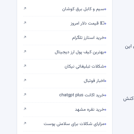
سیم و کابل برق کوشان
↗
💵 قیمت دلار امروز
↗
خرید استارز تلگرام
↗
 دلار رسید. از زمان این
بهترین کیف پول ارز دیجیتال
↗
شکلات تبلیغاتی نیکان
↗
اخبار فوتبال
↗
خرید اکانت chatgpt plus
↗
تور حجم تراکنش
خرید نقره مشهد
↗
مزایای شکلات برای سلامتی پوست
↗