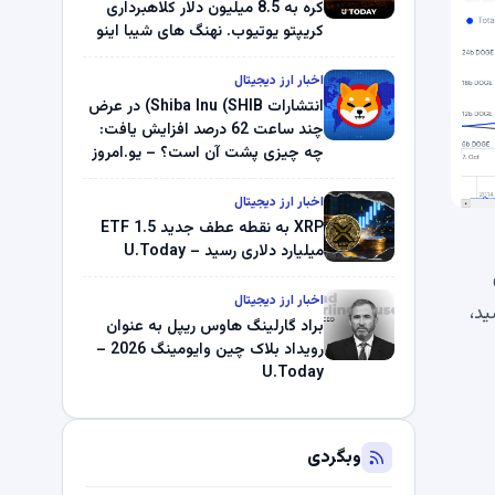
کره به 8.5 میلیون دلار کلاهبرداری
کریپتو یوتیوب. نهنگ های شیبا اینو
(SHIB) به دلیل خرابی پمپ قیمت
ناپدید می شوند. بلک راک 89.83
اخبار ارز دیجیتال
میلیون دلار U-Turn در بیت کوین را
انتشارات Shiba Inu (SHIB) در عرض
ثبت کرد – گزارش کریپتو صبح –
چند ساعت 62 درصد افزایش یافت:
U.Today
چه چیزی پشت آن است؟ – یو.امروز
اخبار ارز دیجیتال
XRP به نقطه عطف جدید ETF 1.5
میلیارد دلاری رسید – U.Today
اخبار ارز دیجیتال
از شد، زمانی که حجم معاملات گسترده به 21.59 میلیارد DOGE رسید،
براد گارلینگ هاوس ریپل به عنوان
رویداد بلاک چین وایومینگ 2026 –
U.Today
وبگردی