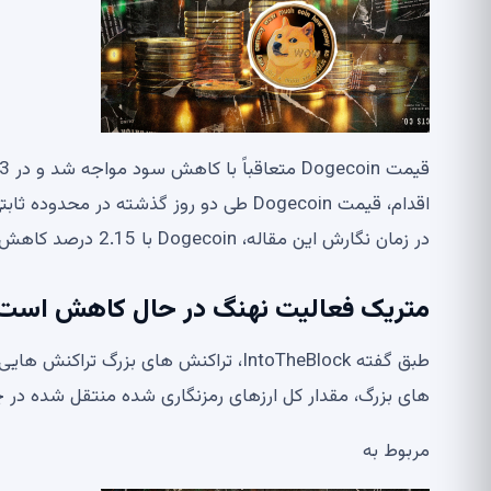
اقدام، قیمت Dogecoin طی دو روز گذشته در محدوده ثابتی بین 0.136 تا 0.143 دلار در نوسان بوده است.
در زمان نگارش این مقاله، Dogecoin با 2.15 درصد کاهش در 24 ساعت گذشته به 0.136 دلار رسیده است.
متریک فعالیت نهنگ در حال کاهش است
های بزرگ، مقدار کل ارزهای رمزنگاری شده منتقل شده در چن
مربوط به