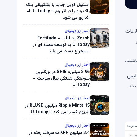
استیبل کوین جدید با پشتیبانی بلک
راک و ویزا در اتریوم – U.Today راه
اندازی می شود
ا نشان نمی دهد. اطلاعات
اخبار ارز دیجیتال
Zcash به لطف Fortitude –
ی
U.Today به توسعه عمده ای در
استخراج دست می یابد
اشند.
اخبار ارز دیجیتال
2.96 میلیارد SHIB در بزرگترین
نش‌های عظیمی
سوختگی هفتگی سال سوخت –
U.Today
وجه است،
اخبار ارز دیجیتال
Ripple Mints 15 میلیون RLUSD در
اتریوم کسب می کند – U.Today
اخبار ارز دیجیتال
3.4 میلیون XRP به سرقت رفته در